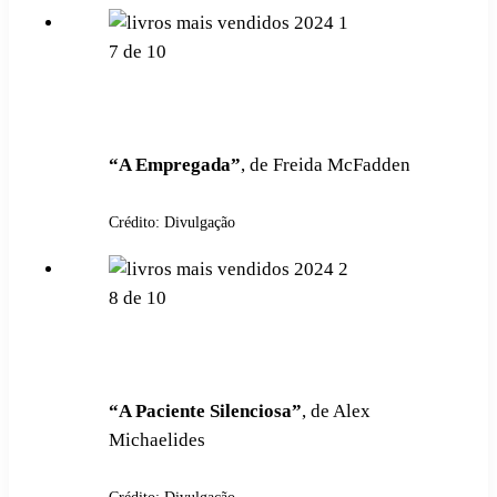
7
de
10
“A Empregada”
, de Freida McFadden
Crédito: Divulgação
8
de
10
“A Paciente Silenciosa”
, de Alex
Michaelides