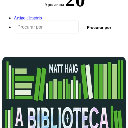
Apucarana
Artigo aleatório
Procurar por