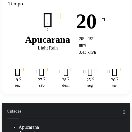
Tempo
20
℃
Apucarana
20º - 19º
88%
Light Rain
3.43 km/h
℃
℃
℃
℃
℃
19
27
28
25
20
sex
sáb
dom
seg
ter
Cidades:
Apucarana