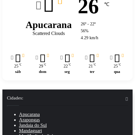
26
℃
Apucarana
26º - 22º
56%
Scattered Clouds
4.29 km/h
℃
℃
℃
℃
℃
25
29
22
21
25
sáb
dom
seg
ter
qua
Cidades:
Apucarana
Arapongas
Jandaia do Sul
Mandaguari