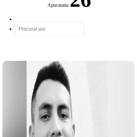
Apucarana
Artigo
aleatório
Procurar
por