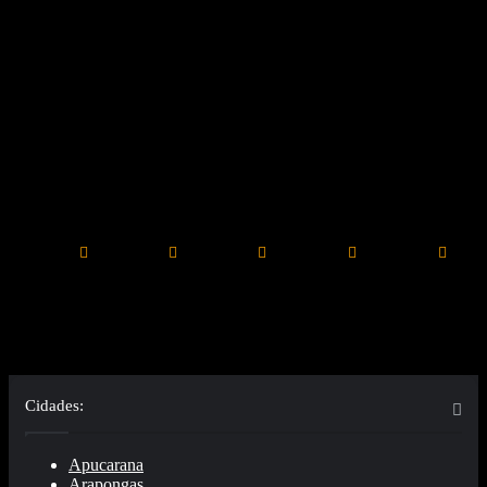
Tempo
16
℃
Apucarana
16º - 16º
97%
Rain
0.55 km/h
℃
℃
℃
℃
℃
27
28
25
20
23
sáb
dom
seg
ter
qua
Cidades:
Apucarana
Arapongas