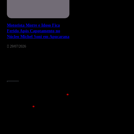
Motorista Morre e Idoso Fica
Ferido Após Capotamento no
Núcleo Michel Soni em Apucarana
29/07/2026
Deixe um comentário
O seu endereço de e-mail não será publicado.
Campos
obrigatórios são marcados com
*
Comentário
*