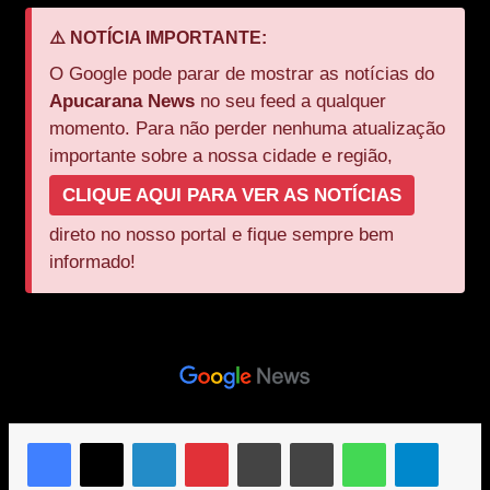
⚠️ NOTÍCIA IMPORTANTE:
O Google pode parar de mostrar as notícias do
Apucarana News
no seu feed a qualquer
momento. Para não perder nenhuma atualização
importante sobre a nossa cidade e região,
CLIQUE AQUI PARA VER AS NOTÍCIAS
direto no nosso portal e fique sempre bem
informado!
Facebook
X
Linkedin
Pinterest
Messenger
Messenger
WhatsApp
Telegr
Compartilhar via e-mail
Imprimir