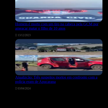
Homem é morto com um tiro na cabeça pela GCM por
ameaçar matar o filho de 10 anos
13/12/2023
Atualizção: Três suspeitos mortos em confronto com a
polícia eram de Apucarana
03/04/2024