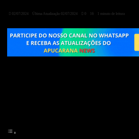
Recuperar R$ 238,5 Mil
02/07/2024
Última Atualização 02/07/2024
0
16
1 minuto de leitura
Uma aposentada de 74 anos, residente no litoral
paulista, iniciou uma ação judicial para recuperar R$
238,5 mil que transferiu a um estelionatário. O golpista
se passava pelo ator Arnold Schwarzenegger e alegava
estar enfrentando dificuldades financeiras.
Conteúdo