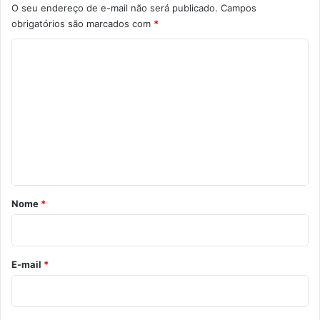
O seu endereço de e-mail não será publicado.
Campos
obrigatórios são marcados com
*
C
o
m
e
n
t
á
r
Nome
*
i
o
*
E-mail
*