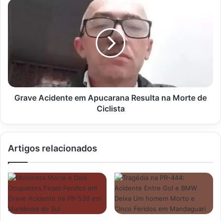
Grave
Acidente
em
Apucarana
Resulta
na
Morte
de
Ciclista
Grave Acidente em Apucarana Resulta na Morte de
Ciclista
Artigos relacionados