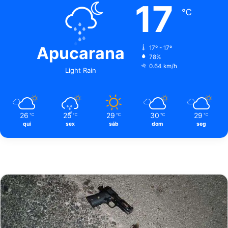
17
℃
Apucarana
17º - 17º
78%
0.64 km/h
Light Rain
26
25
29
30
29
℃
℃
℃
℃
℃
qui
sex
sáb
dom
seg