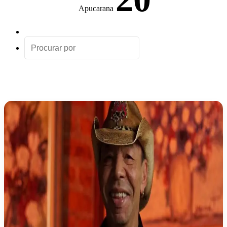
Apucarana
Artigo
aleatório
Procurar
por