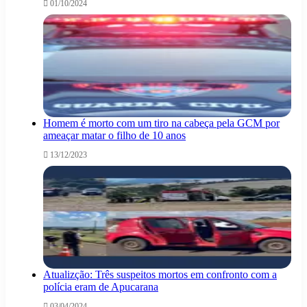
01/10/2024
Homem é morto com um tiro na cabeça pela GCM por
ameaçar matar o filho de 10 anos
13/12/2023
Atualizção: Três suspeitos mortos em confronto com a
polícia eram de Apucarana
03/04/2024