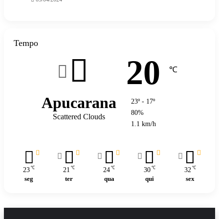
Tempo
20
℃
Apucarana
23º - 17º
80%
Scattered Clouds
1.1 km/h
℃
℃
℃
℃
℃
23
21
24
30
32
seg
ter
qua
qui
sex