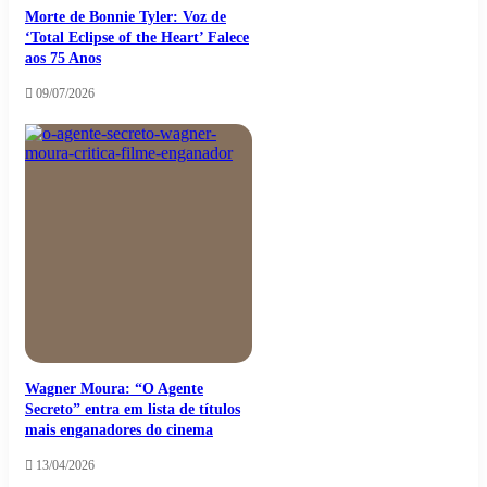
Morte de Bonnie Tyler: Voz de
‘Total Eclipse of the Heart’ Falece
aos 75 Anos
09/07/2026
Wagner Moura: “O Agente
Secreto” entra em lista de títulos
mais enganadores do cinema
13/04/2026