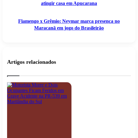
atingir casa em Apucarana
Apucarana
Flamengo x Grêmio: Neymar marca presença no
Maracanã em jogo do Brasileirão
Artigos relacionados