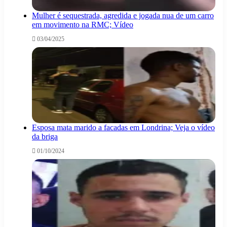
Mulher é sequestrada, agredida e jogada nua de um carro
em movimento na RMC; Vídeo
03/04/2025
Esposa mata marido a facadas em Londrina; Veja o vídeo
da briga
01/10/2024