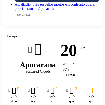
Atualizção: Três suspeitos mortos em confronto com a
polícia eram de Apucarana
03/04/2024
Tempo
20
℃
Apucarana
28º - 19º
58%
Scattered Clouds
1.4 km/h
℃
℃
℃
℃
℃
28
23
19
25
30
dom
seg
ter
qua
qui