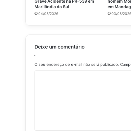
Grave Acidente na PR-539 em
homem Mort
Marilândia do Sul
em Mandag
04/08/2026
03/08/202
Deixe um comentário
O seu endereço de e-mail não será publicado.
Campo
C
o
m
e
n
t
á