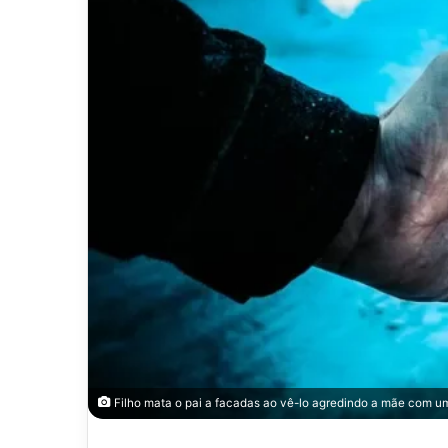
Filho mata o pai a facadas ao vê-lo agredindo a mãe com u