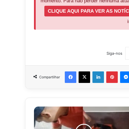
momento. Para não perder nenhuma atual
CLIQUE AQUI PARA VER AS NOTÍC
Siga-nos
Facebook
X
Linkedin
Pinter
Compartilhar
Servidor
usa
cachorro
como