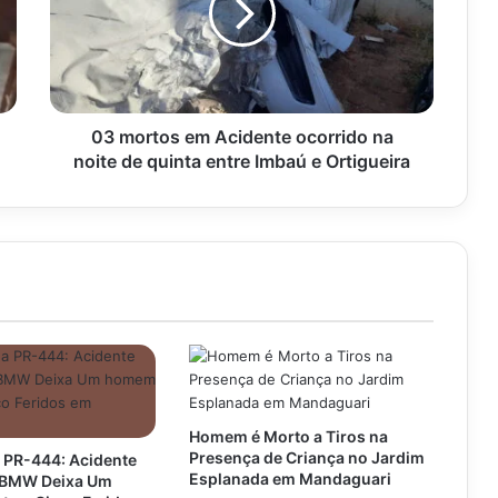
ocorrido
na
noite
de
quinta
entre
03 mortos em Acidente ocorrido na
Imbaú
noite de quinta entre Imbaú e Ortigueira
e
Ortigueira
Homem é Morto a Tiros na
Presença de Criança no Jardim
 PR-444: Acidente
Esplanada em Mandaguari
e BMW Deixa Um