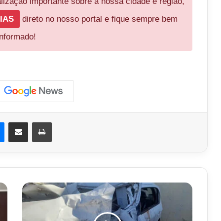
ização importante sobre a nossa cidade e região,
IAS
direto no nosso portal e fique sempre bem
informado!
est
Messenger
Compartilhar via e-mail
Imprimir
03
mortos
em
Acidente