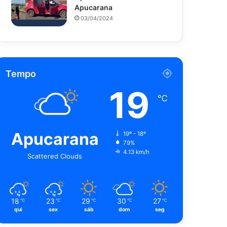
Apucarana
03/04/2024
Tempo
19
℃
Apucarana
19º - 18º
79%
4.13 km/h
Scattered Clouds
18
23
29
30
27
℃
℃
℃
℃
℃
qui
sex
sáb
dom
seg