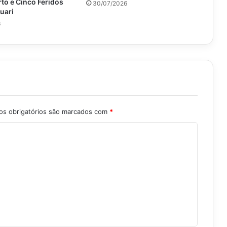
o e Cinco Feridos
30/07/2026
uari
6
s obrigatórios são marcados com
*