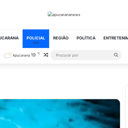
UCARANA
POLICIAL
REGIÃO
POLÍTICA
ENTRETENI
℃
19
Artigo aleatório
Proc
Apucarana
por