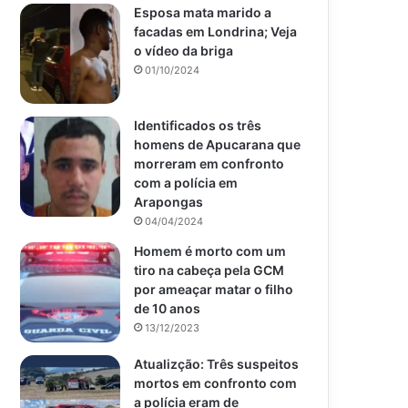
Esposa mata marido a
facadas em Londrina; Veja
o vídeo da briga
01/10/2024
Identificados os três
homens de Apucarana que
morreram em confronto
com a polícia em
Arapongas
04/04/2024
Homem é morto com um
tiro na cabeça pela GCM
por ameaçar matar o filho
de 10 anos
13/12/2023
Atualizção: Três suspeitos
mortos em confronto com
a polícia eram de