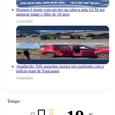
Homem é morto com um tiro na cabeça pela GCM por
ameaçar matar o filho de 10 anos
13/12/2023
Atualizção: Três suspeitos mortos em confronto com a
polícia eram de Apucarana
03/04/2024
Tempo