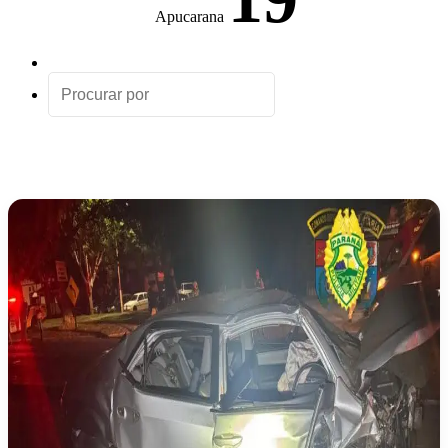
Apucarana
Artigo
aleatório
Procurar
por