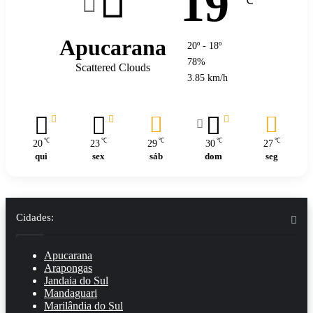
19
℃
Apucarana
20º - 18º
78%
Scattered Clouds
3.85 km/h
℃
℃
℃
℃
℃
20
23
29
30
27
qui
sex
sáb
dom
seg
Cidades:
Apucarana
Arapongas
Jandaia do Sul
Mandaguari
Marilândia do Sul