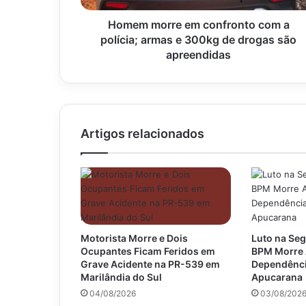
e
300kg
Homem morre em confronto com a
de
polícia; armas e 300kg de drogas são
drogas
apreendidas
são
apreendidas
Artigos relacionados
Motorista Morre e Dois
Luto na Seg
Ocupantes Ficam Feridos em
BPM Morre 
Grave Acidente na PR-539 em
Dependênci
Marilândia do Sul
Apucarana
04/08/2026
03/08/202