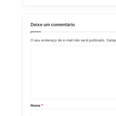
Deixe um comentário
O seu endereço de e-mail não será publicado.
Campo
C
o
m
e
n
t
á
r
Nome
*
i