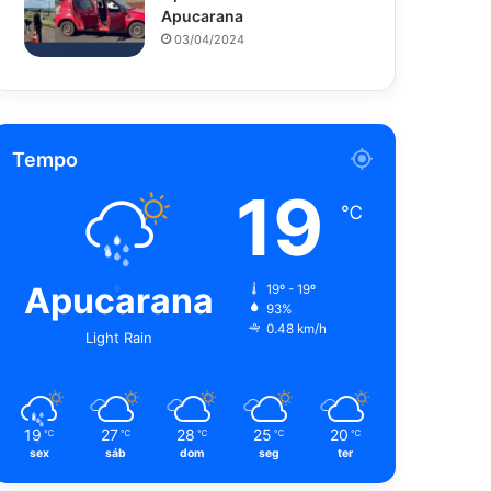
Apucarana
03/04/2024
Tempo
19
℃
Apucarana
19º - 19º
93%
0.48 km/h
Light Rain
19
27
28
25
20
℃
℃
℃
℃
℃
sex
sáb
dom
seg
ter