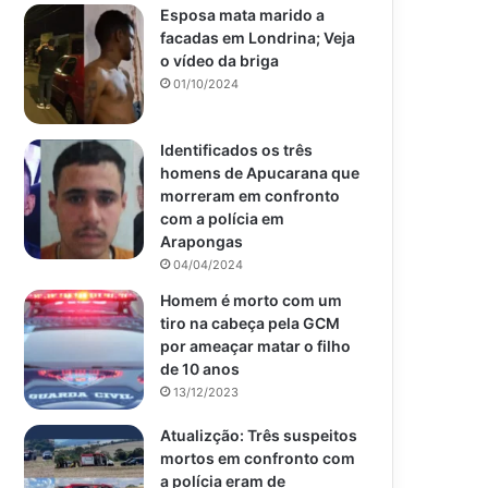
Esposa mata marido a
facadas em Londrina; Veja
o vídeo da briga
01/10/2024
Identificados os três
homens de Apucarana que
morreram em confronto
com a polícia em
Arapongas
04/04/2024
Homem é morto com um
tiro na cabeça pela GCM
por ameaçar matar o filho
de 10 anos
13/12/2023
Atualizção: Três suspeitos
mortos em confronto com
a polícia eram de