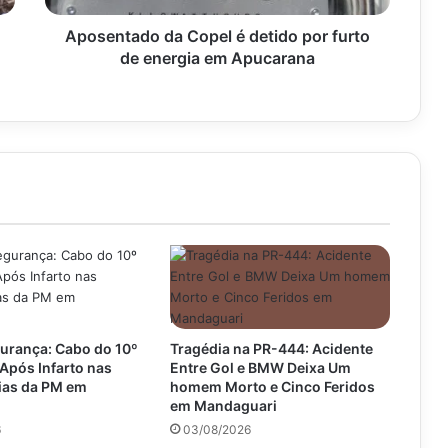
energia
em
Aposentado da Copel é detido por furto
Apucarana
de energia em Apucarana
urança: Cabo do 10º
Tragédia na PR-444: Acidente
Após Infarto nas
Entre Gol e BMW Deixa Um
as da PM em
homem Morto e Cinco Feridos
em Mandaguari
6
03/08/2026