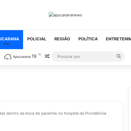
UCARANA
POLICIAL
REGIÃO
POLÍTICA
ENTRETENI
℃
19
Artigo aleatório
Proc
Apucarana
por
as dentro da boca de paciente no hospital da Providência