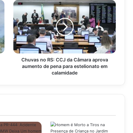
Chuvas
no
RS:
CCJ
da
Câmara
aprova
aumento
de
pena
Chuvas no RS: CCJ da Câmara aprova
para
aumento de pena para estelionato em
estelionato
calamidade
em
calamidade