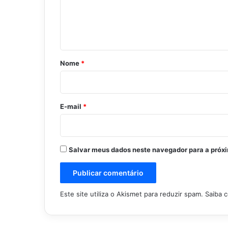
n
t
á
r
Nome
*
i
o
*
E-mail
*
Salvar meus dados neste navegador para a próx
Este site utiliza o Akismet para reduzir spam.
Saiba 