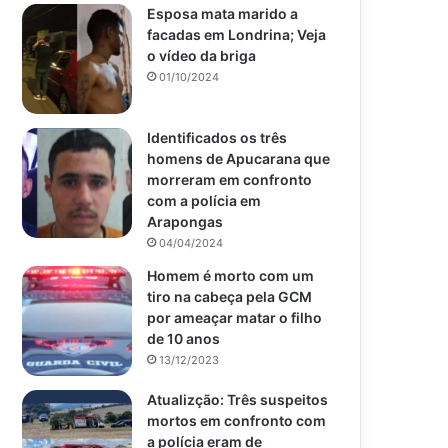
Esposa mata marido a
facadas em Londrina; Veja
o vídeo da briga
01/10/2024
Identificados os três
homens de Apucarana que
morreram em confronto
com a polícia em
Arapongas
04/04/2024
Homem é morto com um
tiro na cabeça pela GCM
por ameaçar matar o filho
de 10 anos
13/12/2023
Atualizção: Três suspeitos
mortos em confronto com
a polícia eram de