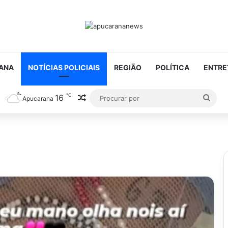
ANA
NOTÍCIAS POLICIAIS
REGIÃO
POLÍTICA
ENTRE
℃
16
Artigo aleatório
Proc
Apucarana
por