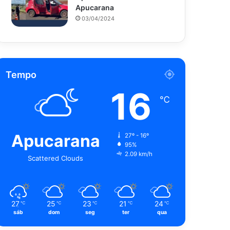
Apucarana
03/04/2024
Tempo
16
℃
Apucarana
27º - 16º
95%
2.09 km/h
Scattered Clouds
27
25
23
21
24
℃
℃
℃
℃
℃
sáb
dom
seg
ter
qua