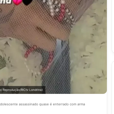
o: Reprodução/RICtv Londrina)
dolescente assassinado quase é enterrado com arma