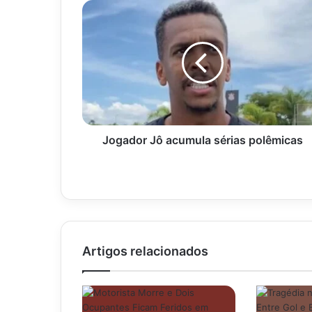
Jogador
Jô
acumula
sérias
polêmicas
Jogador Jô acumula sérias polêmicas
Artigos relacionados