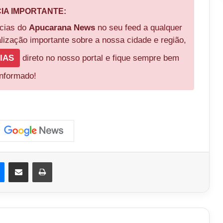
CIA IMPORTANTE:
ícias do
Apucarana News
no seu feed a qualquer
ização importante sobre a nossa cidade e região,
IAS
direto no nosso portal e fique sempre bem
informado!
est
Messenger
Compartilhar via e-mail
Imprimir