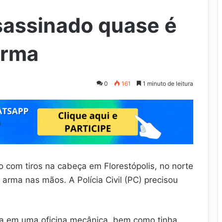
sassinado quase é
arma
0
161
1 minuto de leitura
 com tiros na cabeça em Florestópolis, no norte
arma nas mãos. A Polícia Civil (PC) precisou
va em uma oficina mecânica, bem como tinha