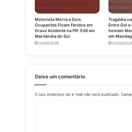
Motorista Morre e Dois
Tragédia na
Ocupantes Ficam Feridos em
Entre Gol 
Grave Acidente na PR-539 em
homem Mort
Marilândia do Sul
em Mandag
04/08/2026
03/08/202
Deixe um comentário
O seu endereço de e-mail não será publicado.
Campo
C
o
m
e