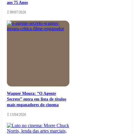
aos 75 Anos
09/07/2026
Wagner Moura: “O Agente
Secreto” entra em lista de títulos
mais enganadores do cinema
13/04/2026