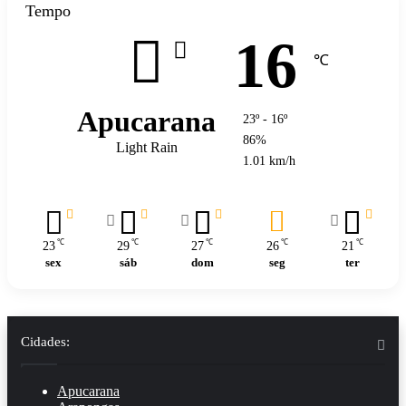
Tempo
16
℃
Apucarana
23º - 16º
86%
Light Rain
1.01 km/h
℃
℃
℃
℃
℃
23
29
27
26
21
sex
sáb
dom
seg
ter
Cidades:
Apucarana