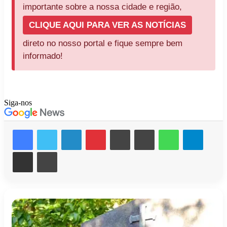
importante sobre a nossa cidade e região,
CLIQUE AQUI PARA VER AS NOTÍCIAS
direto no nosso portal e fique sempre bem
informado!
Siga-nos
Facebook
X
Linkedin
Pinterest
Messenger
Messenger
WhatsApp
Telegr
Compartilhar via e-mail
Imprimir
Falecimentos
em
Apucarana