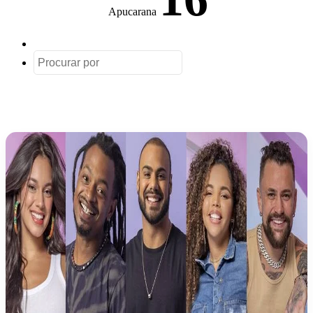
Apucarana
Artigo
aleatório
Procurar
por