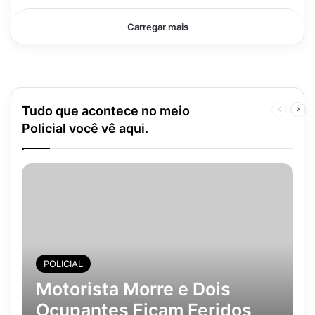
Carregar mais
Tudo que acontece no meio
Página
Pró
anterior
pág
Policial você vê aqui.
POLICIAL
Motorista Morre e Dois
Ocupantes Ficam Feridos