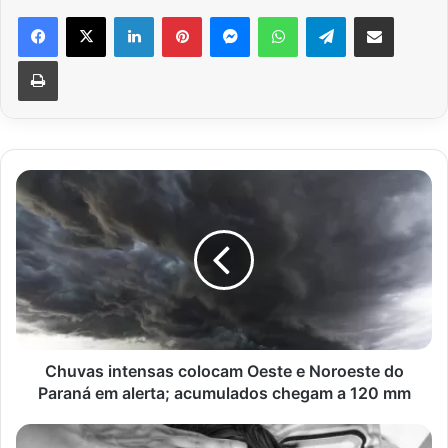
Facebook
X
Linkedin
Pinterest
Messenger
WhatsApp
Telegram
Compartilhar via e-mail
Imprimir
Chuvas
intensas
colocam
Oeste
e
Noroeste
do
Paraná
em
alerta;
Chuvas intensas colocam Oeste e Noroeste do
acumulados
Paraná em alerta; acumulados chegam a 120 mm
chegam
a
Gripe