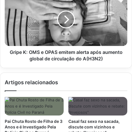
120
K:
mm
OMS
e
OPAS
emitem
alerta
após
aumento
global
Gripe K: OMS e OPAS emitem alerta após aumento
de
global de circulação do A(H3N2)
circulação
do
A(H3N2)
Artigos relacionados
Pai Chuta Rosto de Filha de 3
Casal faz sexo na sacada,
Anos e é Investigado Pela
discute com vizinhos e