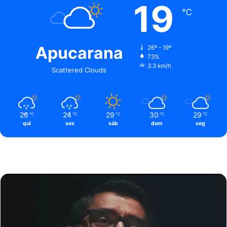
19
℃
Apucarana
26º - 19º
73%
3.3 km/h
Scattered Clouds
26
24
29
30
29
℃
℃
℃
℃
℃
qui
sex
sáb
dom
seg