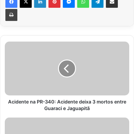
Imprimir
Acidente
na
PR-
340:
Acidente
deixa
3
mortos
entre
Guaraci
Acidente na PR-340: Acidente deixa 3 mortos entre
e
Guaraci e Jaguapitã
Jaguapitã
Abandono
de
animais