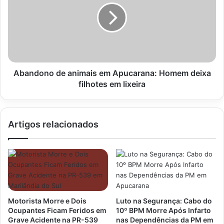
em
Apucarana:
Homem
deixa
filhotes
em
lixeira
Abandono de animais em Apucarana: Homem deixa
filhotes em lixeira
Artigos relacionados
Motorista Morre e Dois
Luto na Segurança: Cabo do
Ocupantes Ficam Feridos em
10º BPM Morre Após Infarto
Grave Acidente na PR-539
nas Dependências da PM em