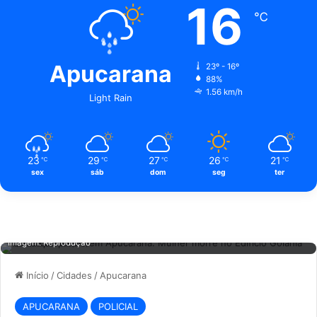
16
℃
Apucarana
23º - 16º
88%
1.56 km/h
Light Rain
23
29
27
26
21
℃
℃
℃
℃
℃
sex
sáb
dom
seg
ter
Tragédia em Apucarana: Mulher morre após queda no Edifício Goiânia.
Imagem: Reprodução
Início
/
Cidades
/
Apucarana
APUCARANA
POLICIAL