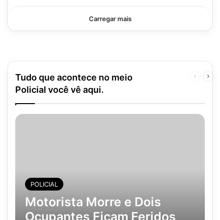
Carregar mais
Tudo que acontece no meio
Página
Pró
anterior
pág
Policial você vê aqui.
POLICIAL
Motorista Morre e Dois
Ocupantes Ficam Feridos