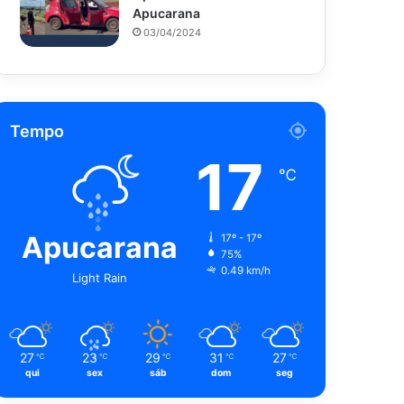
Apucarana
03/04/2024
Tempo
17
℃
Apucarana
17º - 17º
75%
0.49 km/h
Light Rain
27
23
29
31
27
℃
℃
℃
℃
℃
qui
sex
sáb
dom
seg