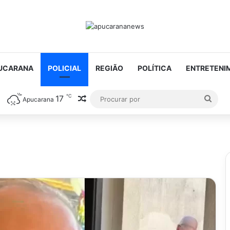
UCARANA
POLICIAL
REGIÃO
POLÍTICA
ENTRETENI
℃
17
Artigo aleatório
Proc
Apucarana
por