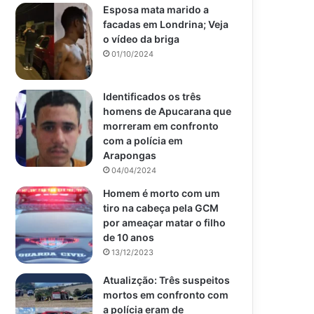
Esposa mata marido a
facadas em Londrina; Veja
o vídeo da briga
01/10/2024
Identificados os três
homens de Apucarana que
morreram em confronto
com a polícia em
Arapongas
04/04/2024
Homem é morto com um
tiro na cabeça pela GCM
por ameaçar matar o filho
de 10 anos
13/12/2023
Atualizção: Três suspeitos
mortos em confronto com
a polícia eram de