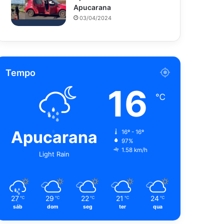
Apucarana
03/04/2024
Tempo
16
℃
Apucarana
16º - 16º
97%
1.58 km/h
Light Rain
27
29
22
21
24
℃
℃
℃
℃
℃
sáb
dom
seg
ter
qua