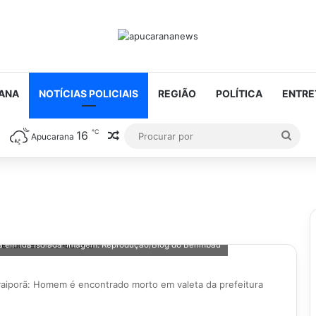
ANA
NOTÍCIAS POLICIAIS
REGIÃO
POLÍTICA
ENTRE
℃
16
Artigo aleatório
Proc
Apucarana
por
a em rua isolada. Imagem: Reprodução/Blog do Berimbau
vaiporã: Homem é encontrado morto em valeta da prefeitura