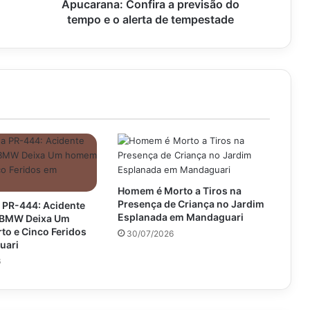
a
Apucarana: Confira a previsão do
previsão
tempo e o alerta de tempestade
do
tempo
e
o
alerta
de
tempestade
Homem é Morto a Tiros na
Presença de Criança no Jardim
 PR-444: Acidente
Esplanada em Mandaguari
e BMW Deixa Um
o e Cinco Feridos
30/07/2026
uari
6