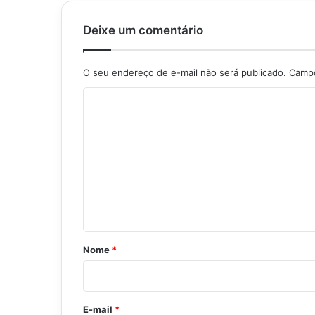
Deixe um comentário
O seu endereço de e-mail não será publicado.
Campo
C
o
m
e
n
t
á
r
Nome
*
i
o
*
E-mail
*