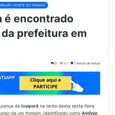
REGIÃO NORTE DO PARANÁ
 é encontrado
 da prefeitura em
0
40
1 minuto de leitura
gurança de
Ivaiporã
na tarde desta sexta-feira
O corpo de um homem, identificado como
Antônio