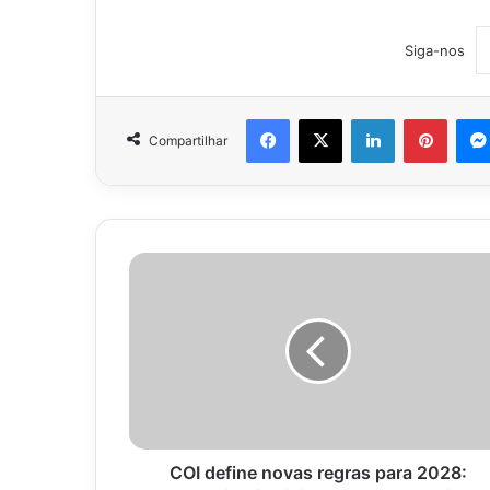
Siga-nos
Facebook
X
Linkedin
Pinter
Compartilhar
COI
define
novas
regras
para
2028:
Categorias
femininas
serão
exclusivas
COI define novas regras para 2028: