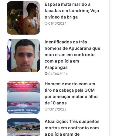
Esposa mata marido a
facadas em Londrina; Veja
o vídeo da briga
01/10/2024
Identificados os três
homens de Apucarana que
morreram em confronto
com a polícia em
Arapongas
04/04/2024
Homem é morto com um
tiro na cabeça pela GCM
por ameaçar matar o filho
de 10 anos
13/12/2023
Atualizção: Três suspeitos
mortos em confronto com
a polícia eram de