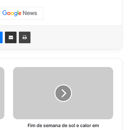
est
Messenger
Compartilhar via e-mail
Imprimir
Fim
de
semana
de
sol
e
calor
em
Apucarana:
Confira
Fim de semana de sol e calor em