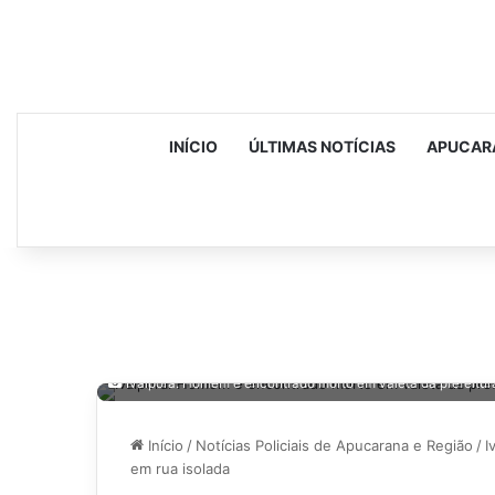
INÍCIO
ÚLTIMAS NOTÍCIAS
APUCAR
Ivaiporã: Homem é encontrado morto em valeta da prefeitur
Início
/
Notícias Policiais de Apucarana e Região
/
I
em rua isolada