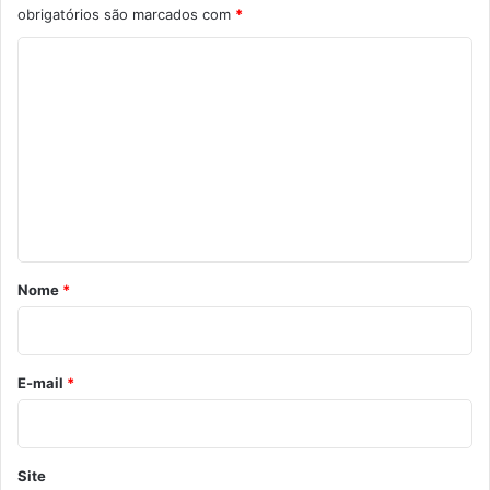
obrigatórios são marcados com
*
C
o
m
e
n
t
á
r
Nome
*
i
o
*
E-mail
*
Site