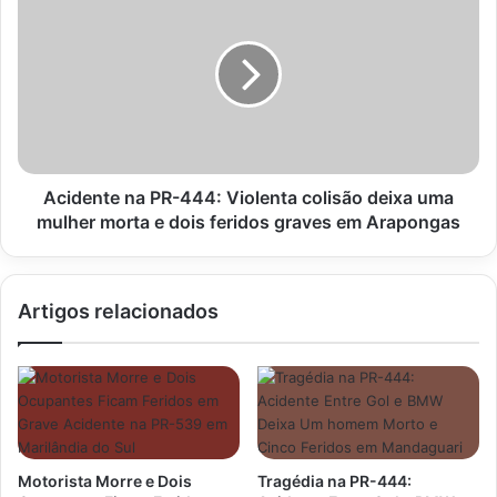
de
na
2026
PR-
444:
Violenta
colisão
deixa
uma
mulher
morta
Acidente na PR-444: Violenta colisão deixa uma
e
mulher morta e dois feridos graves em Arapongas
dois
feridos
graves
Artigos relacionados
em
Arapongas
Motorista Morre e Dois
Tragédia na PR-444: