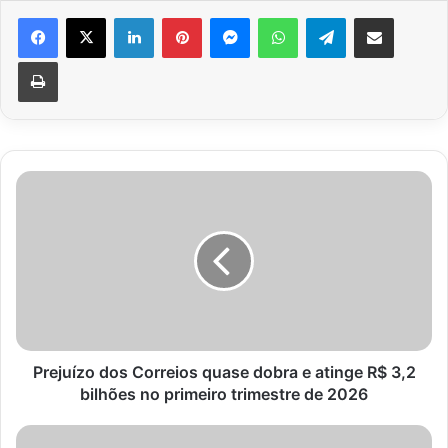
Facebook
X
Linkedin
Pinterest
Messenger
WhatsApp
Telegram
Compartilhar via e-mail
Imprimir
Prejuízo
dos
Correios
quase
dobra
e
atinge
R$
3,2
bilhões
Prejuízo dos Correios quase dobra e atinge R$ 3,2
no
bilhões no primeiro trimestre de 2026
primeiro
trimestre
Acidente