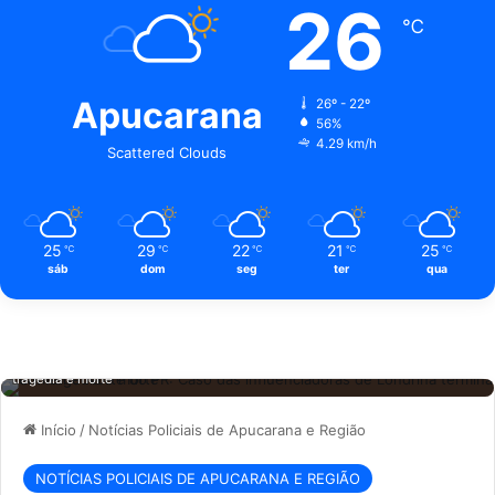
26
℃
Apucarana
26º - 22º
56%
4.29 km/h
Scattered Clouds
25
29
22
21
25
℃
℃
℃
℃
℃
sáb
dom
seg
ter
qua
Crime no Norte do PR: Caso das influenciadoras de Londrina termina em
tragédia e morte
Início
/
Notícias Policiais de Apucarana e Região
NOTÍCIAS POLICIAIS DE APUCARANA E REGIÃO