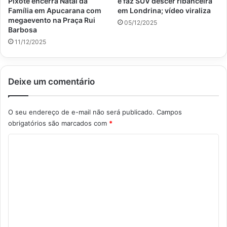
Pixote encerra Natal da
e faz SUV descer ribanceira
Família em Apucarana com
em Londrina; vídeo viraliza
megaevento na Praça Rui
05/12/2025
Barbosa
11/12/2025
Deixe um comentário
O seu endereço de e-mail não será publicado.
Campos
obrigatórios são marcados com
*
C
o
m
e
n
t