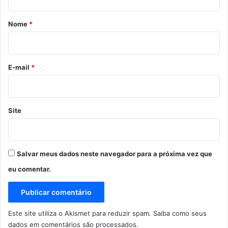
á
r
Nome
*
i
o
*
E-mail
*
Site
Salvar meus dados neste navegador para a próxima vez que
eu comentar.
Este site utiliza o Akismet para reduzir spam.
Saiba como seus
dados em comentários são processados
.