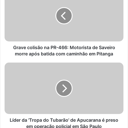
na
PR-
466:
Motorista
de
Saveiro
morre
após
Grave colisão na PR-466: Motorista de Saveiro
batida
morre após batida com caminhão em Pitanga
com
caminhão
Líder
em
da
Pitanga
'Tropa
do
Tubarão'
de
Apucarana
é
preso
em
Líder da 'Tropa do Tubarão' de Apucarana é preso
operação
em operação policial em São Paulo