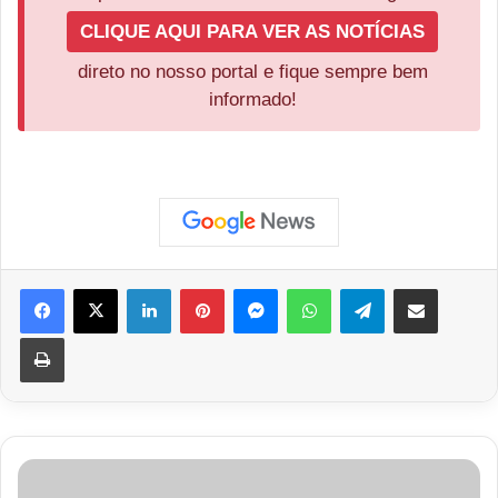
CLIQUE AQUI PARA VER AS NOTÍCIAS
direto no nosso portal e fique sempre bem
informado!
Facebook
X
Linkedin
Pinterest
Messenger
WhatsApp
Telegram
Compartilhar via e-mail
Imprimir
Grave
colisão