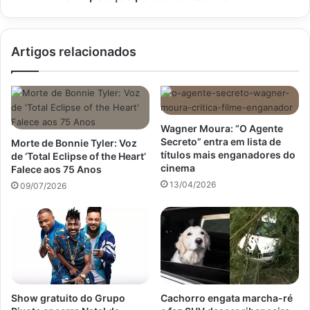
policial
em
São
Artigos relacionados
Paulo
Wagner Moura: “O Agente
Secreto” entra em lista de
Morte de Bonnie Tyler: Voz
títulos mais enganadores do
de ‘Total Eclipse of the Heart’
cinema
Falece aos 75 Anos
13/04/2026
09/07/2026
Show gratuito do Grupo
Cachorro engata marcha-ré