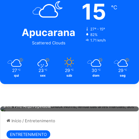
15
℃
Apucarana
27º - 15º
82%
1.71 km/h
Scattered Clouds
27
23
29
30
29
℃
℃
℃
℃
℃
qui
sex
sáb
dom
seg
Luto no cinema: Morre Chuck Norris, lenda das artes marciais, aos 86
anos. Foto: Arquivo pessoal
Início
/
Entretenimento
ENTRETENIMENTO