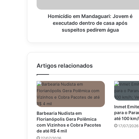
de
casa
após
Homicídio em Mandaguari: Jovem é
suspeitos
executado dentro de casa após
pedirem
suspeitos pedirem água
água
Artigos relacionados
Inmet Emite
para o Par
Barbearia Nudista em
até 100 km/
Florianópolis Gera Polêmica
com Vizinhos e Cobra Pacotes
17/07/2026
de até R$ 4 mil
27/07/2026