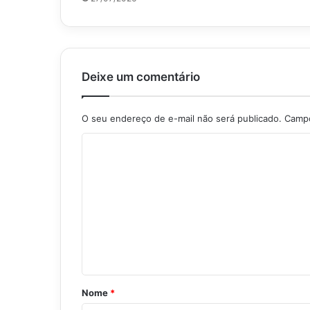
Deixe um comentário
O seu endereço de e-mail não será publicado.
Campo
C
o
m
e
n
t
á
r
Nome
*
i