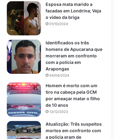
Esposa mata marido a
facadas em Londrina; Veja
o vídeo da briga
01/10/2024
Identificados os três
homens de Apucarana que
morreram em confronto
com a polícia em
Arapongas
04/04/2024
Homem é morto com um
tiro na cabeça pela GCM
por ameaçar matar o filho
de 10 anos
13/12/2023
Atualizção: Três suspeitos
mortos em confronto com
a polícia eram de