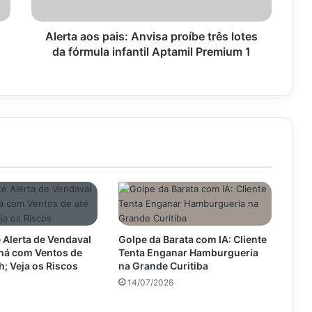
da
fórmula
infantil
Alerta aos pais: Anvisa proíbe três lotes
Aptamil
da fórmula infantil Aptamil Premium 1
Premium
1
 Alerta de Vendaval
Golpe da Barata com IA: Cliente
aná com Ventos de
Tenta Enganar Hamburgueria
h; Veja os Riscos
na Grande Curitiba
14/07/2026