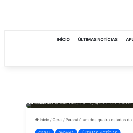
INÍCIO
ÚLTIMAS NOTÍCIAS
AP
Mananciais da Serra. Piraquara - 28/01/2020. Foto: José F
Início
/
Geral
/
Paraná é um dos quatro estados do B
GERAL
PARANÁ
ÚLTIMAS NOTÍCIAS