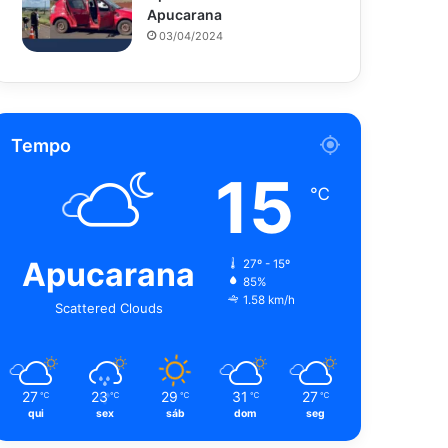
Apucarana
03/04/2024
Tempo
15
℃
Apucarana
27º - 15º
85%
1.58 km/h
Scattered Clouds
27
23
29
31
27
℃
℃
℃
℃
℃
qui
sex
sáb
dom
seg