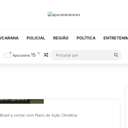
UCARANA
POLICIAL
REGIÃO
POLÍTICA
ENTRETENI
℃
15
Artigo aleatório
Proc
Apucarana
por
ernando Ogura/AEN
rasil a contar com Plano de Ação Climática