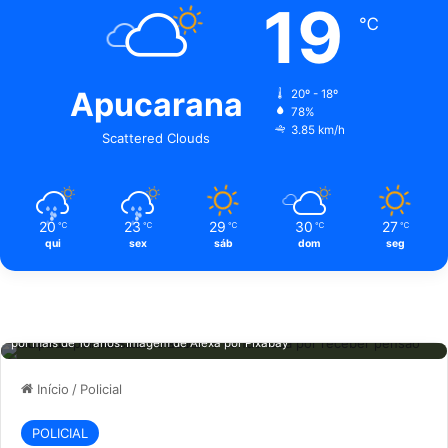
19
℃
Apucarana
20º - 18º
78%
3.85 km/h
Scattered Clouds
20
23
29
30
27
℃
℃
℃
℃
℃
qui
sex
sáb
dom
seg
Golpe do "Filho Falso": Mulher é condenada por receber pensão indevida
por mais de 10 anos. Imagem de
Alexa
por
Pixabay
Início
/
Policial
POLICIAL