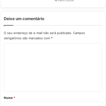
29/07/2026
Deixe um comentário
O seu endereço de e-mail não será publicado.
Campos
obrigatórios são marcados com
*
C
o
m
e
n
t
á
r
Nome
*
i