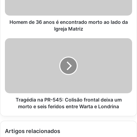
morto
ao
lado
da
Homem de 36 anos é encontrado morto ao lado da
Igreja
Igreja Matriz
Matriz
Tragédia
na
PR-
545:
Colisão
frontal
deixa
um
morto
e
Tragédia na PR-545: Colisão frontal deixa um
seis
morto e seis feridos entre Warta e Londrina
feridos
entre
Warta
Artigos relacionados
e