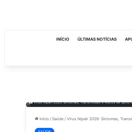
INÍCIO
ÚLTIMAS NOTÍCIAS
AP
Vírus Nipah 2026: Sintomas, Transmissão e Riscos de Surto
Início
/
Saúde
/
Vírus Nipah 2026: Sintomas, Transm
SAÚDE