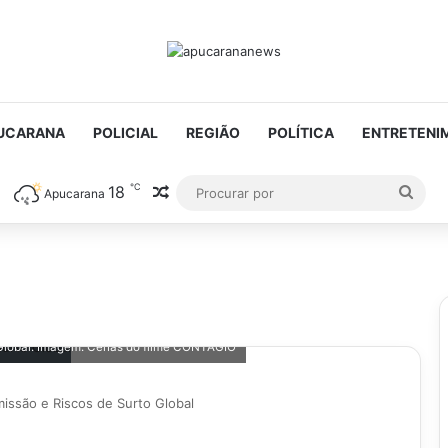
UCARANA
POLICIAL
REGIÃO
POLÍTICA
ENTRETENI
℃
18
Artigo aleatório
Proc
Apucarana
por
 Global. Imagem: Cenas do filme CONTÁGIO
issão e Riscos de Surto Global