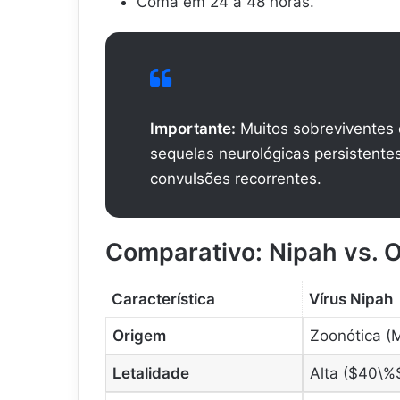
Coma em 24 a 48 horas.
Importante:
Muitos sobreviventes 
sequelas neurológicas persistente
convulsões recorrentes.
Comparativo: Nipah vs. O
Característica
Vírus Nipah
Origem
Zoonótica (
Letalidade
Alta (
$40\%