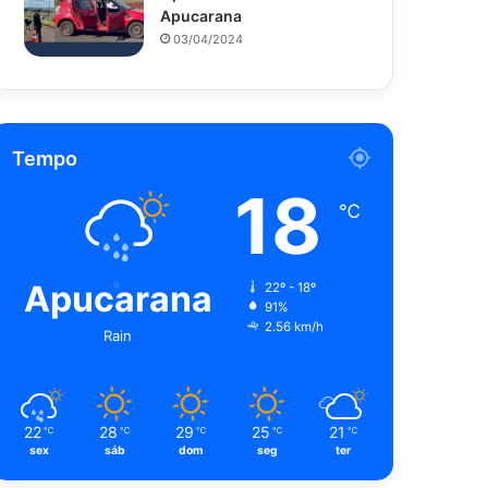
Apucarana
03/04/2024
Tempo
18
℃
Apucarana
22º - 18º
91%
2.56 km/h
Rain
22
28
29
25
21
℃
℃
℃
℃
℃
sex
sáb
dom
seg
ter