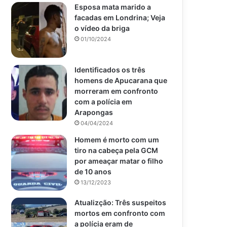
Esposa mata marido a
facadas em Londrina; Veja
o vídeo da briga
01/10/2024
Identificados os três
homens de Apucarana que
morreram em confronto
com a polícia em
Arapongas
04/04/2024
Homem é morto com um
tiro na cabeça pela GCM
por ameaçar matar o filho
de 10 anos
13/12/2023
Atualizção: Três suspeitos
mortos em confronto com
a polícia eram de