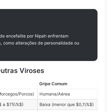
de encefalite por Nipah enfrentam
s, como alterações de personalidade ou
utras Viroses
Gripe Comum
Morcegos/Porcos)
Humana/Aérea
$
a
$75\%$
)
Baixa (menor que
$0,1\%$
)