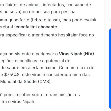
om fluidos de animais infectados, consumo de
s ou seiva) ou de pessoa para pessoa.
 gripe forte (febre e tosse), mas pode evoluir
rebral (
encefalite
)
chocante
.
ra específica; o atendimento hospitalar foca no
ça persistente e perigosa: o
Vírus Nipah (NiV)
.
giões específicas e o potencial de
 de saúde em alerta máximo. Com uma taxa de
e
$75\%$
, este vírus é considerado uma das
o Mundial da Saúde (OMS).
ê precisa saber sobre a transmissão, os
ra o vírus Nipah.