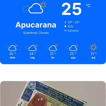
25
℃
Apucarana
25º - 22º
52%
3.8 km/h
Scattered Clouds
25
24
22
25
31
℃
℃
℃
℃
℃
dom
seg
ter
qua
qui