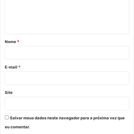
e
n
t
á
r
Nome
*
i
o
*
E-mail
*
Site
Salvar meus dados neste navegador para a próxima vez que
eu comentar.