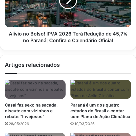
2026
Terá
Redução
de
45,7%
no
Alívio no Bolso! IPVA 2026 Terá Redução de 45,7%
Paraná;
no Paraná; Confira o Calendário Oficial
Confira
o
Calendário
Artigos relacionados
Oficial
Casal faz sexo na sacada,
Paraná é um dos quatro
discute com vizinhos e
estados do Brasil a contar
rebate: “Invejosos”
com Plano de Ação Climática
28/05/2026
19/03/2026