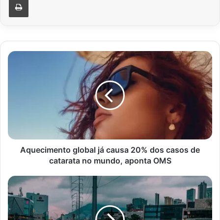
Aquecimento
global
já
causa
20%
dos
casos
de
catarata
no
Aquecimento global já causa 20% dos casos de
mundo,
catarata no mundo, aponta OMS
aponta
OMS
Alívio
no
Bolso!
IPVA