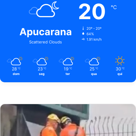
20
℃
Apucarana
20º - 20º
64%
1.91 km/h
Scattered Clouds
28
23
19
25
30
℃
℃
℃
℃
℃
dom
seg
ter
qua
qui