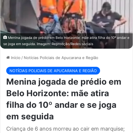
Menina jogada de prédio em Belo Horizonte: mãe atira filha do 10º andar e
se joga em seguida. Imagem: Reprodção/Redes sociais
Início
/
Notícias Policiais de Apucarana e Região
NOTÍCIAS POLICIAIS DE APUCARANA E REGIÃO
Menina jogada de prédio em
Belo Horizonte: mãe atira
filha do 10º andar e se joga
em seguida
Criança de 6 anos morreu ao cair em marquise;