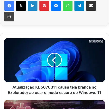
Facebook
X
Linkedin
Pinterest
Messenger
WhatsApp
Telegram
Compartilhar via e-mail
Imprimir
Atualização
KB5070311
causa
tela
branca
no
Explorador
ao
usar
o
Atualização KB5070311 causa tela branca no
modo
Explorador ao usar o modo escuro do Windows 11
escuro
do
Alerta
Windows
Hacker!