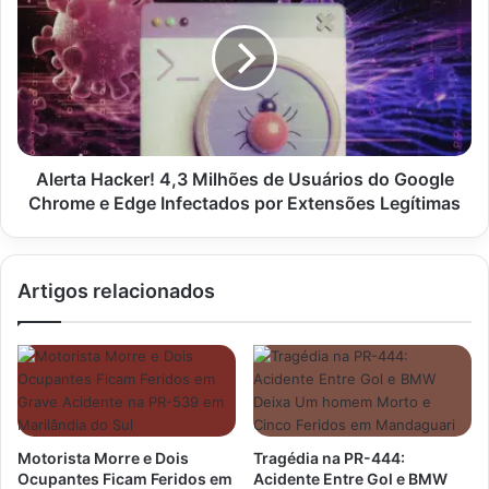
11
4,3
Milhões
de
Usuários
do
Google
Chrome
e
Alerta Hacker! 4,3 Milhões de Usuários do Google
Edge
Chrome e Edge Infectados por Extensões Legítimas
Infectados
por
Extensões
Artigos relacionados
Legítimas
Motorista Morre e Dois
Tragédia na PR-444:
Ocupantes Ficam Feridos em
Acidente Entre Gol e BMW