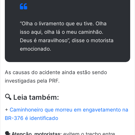
“Olha o livramento que eu tive. Olha
isso aqui, olha lá o meu caminhão.
Deus é maravilhoso”, disse o motorista
emocionado.
As causas do acidente ainda estão sendo
investigadas pela PRF.
🔍 Leia também:
+
Caminhoneiro que morreu em engavetamento na
BR-376 é identificado
🗣️ Atenção, motoristas:
evitem o trecho entre