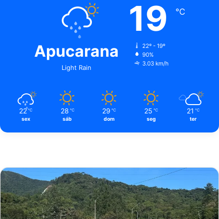
19
℃
Apucarana
22º - 19º
90%
3.03 km/h
Light Rain
22
28
29
25
21
℃
℃
℃
℃
℃
sex
sáb
dom
seg
ter