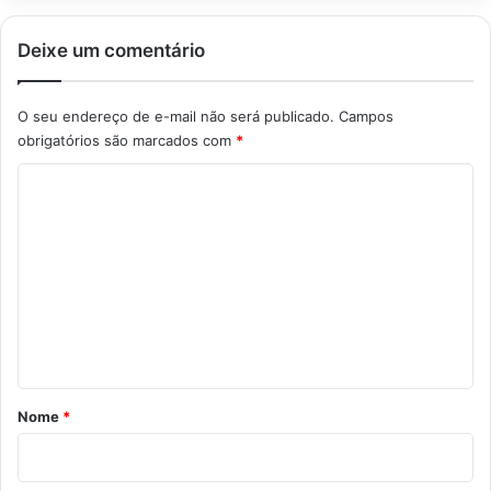
Deixe um comentário
O seu endereço de e-mail não será publicado.
Campos
obrigatórios são marcados com
*
C
o
m
e
n
t
á
r
Nome
*
i
o