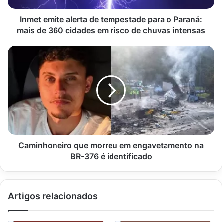
mais
de
Inmet emite alerta de tempestade para o Paraná:
360
mais de 360 cidades em risco de chuvas intensas
cidades
em
Caminhoneiro
risco
que
de
morreu
chuvas
em
intensas
engavetamento
na
BR-
376
é
identificado
Caminhoneiro que morreu em engavetamento na
BR-376 é identificado
Artigos relacionados