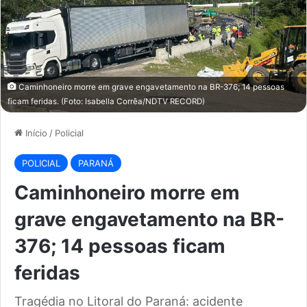
Caminhoneiro morre em grave engavetamento na BR-376; 14 pessoas
ficam feridas. (Foto: Isabella Corrêa/NDTV RECORD)
Início
/
Policial
POLICIAL
PARANÁ
Caminhoneiro morre em
grave engavetamento na BR-
376; 14 pessoas ficam
feridas
Tragédia no Litoral do Paraná: acidente