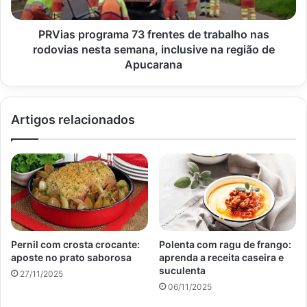
rodovias
nesta
semana,
PRVias programa 73 frentes de trabalho nas
inclusive
rodovias nesta semana, inclusive na região de
na
Apucarana
região
de
Apucarana
Artigos relacionados
Pernil com crosta crocante:
Polenta com ragu de frango:
aposte no prato saborosa
aprenda a receita caseira e
suculenta
27/11/2025
06/11/2025