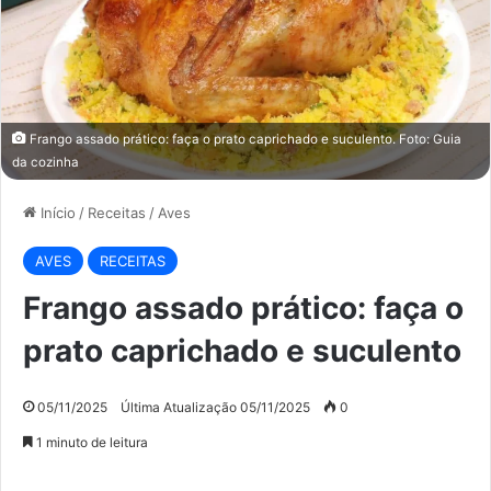
Frango assado prático: faça o prato caprichado e suculento. Foto: Guia
da cozinha
Início
/
Receitas
/
Aves
AVES
RECEITAS
Frango assado prático: faça o
prato caprichado e suculento
05/11/2025
Última Atualização 05/11/2025
0
1 minuto de leitura