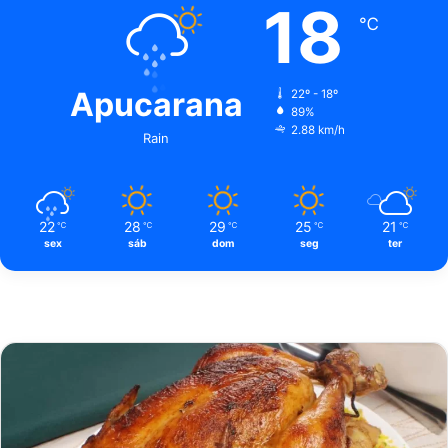
18
℃
Apucarana
22º - 18º
89%
2.88 km/h
Rain
22
28
29
25
21
℃
℃
℃
℃
℃
sex
sáb
dom
seg
ter