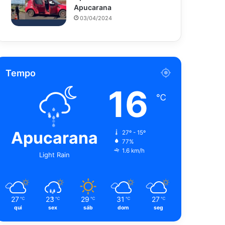
Apucarana
03/04/2024
Tempo
16
℃
Apucarana
27º - 15º
77%
1.6 km/h
Light Rain
27
23
29
31
27
℃
℃
℃
℃
℃
qui
sex
sáb
dom
seg