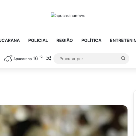
UCARANA
POLICIAL
REGIÃO
POLÍTICA
ENTRETENI
℃
16
Artigo aleatório
Proc
Apucarana
por