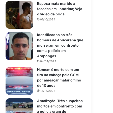
Esposa mata marido a
facadas em Londrina; Veja
o vídeo da briga
01/10/2024
Identificados os três
homens de Apucarana que
morreram em confronto
com a polícia em
Arapongas
04/04/2024
Homem é morto com um
tiro na cabeça pela GCM
por ameaçar matar o filho
de 10 anos
13/12/2023
Atualizção: Três suspeitos
mortos em confronto com
a polícia eram de