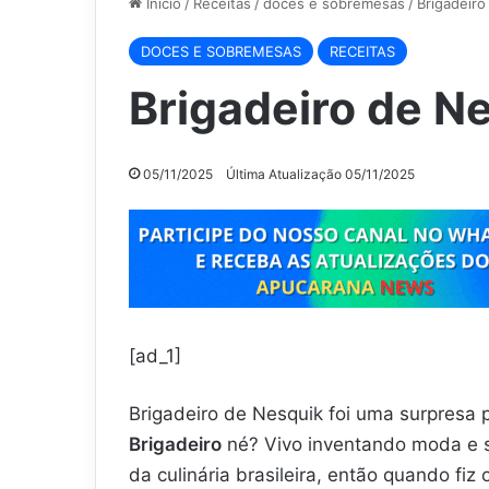
Início
/
Receitas
/
doces e sobremesas
/
Brigadeiro
DOCES E SOBREMESAS
RECEITAS
Brigadeiro de N
05/11/2025
Última Atualização 05/11/2025
[ad_1]
Brigadeiro de Nesquik foi uma surpresa
Brigadeiro
né? Vivo inventando moda e s
da culinária brasileira, então quando fi