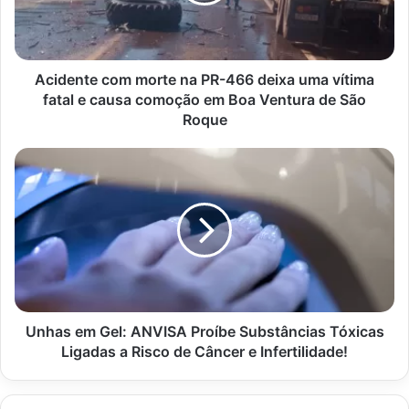
466
deixa
uma
vítima
fatal
Acidente com morte na PR-466 deixa uma vítima
e
fatal e causa comoção em Boa Ventura de São
causa
Roque
comoção
em
Unhas
Boa
em
Ventura
Gel:
de
ANVISA
São
Proíbe
Roque
Substâncias
Tóxicas
Ligadas
a
Risco
Unhas em Gel: ANVISA Proíbe Substâncias Tóxicas
de
Ligadas a Risco de Câncer e Infertilidade!
Câncer
e
Infertilidade!