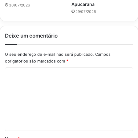
Apucarana
30/07/2026
29/07/2026
Deixe um comentário
O seu endereço de e-mail não será publicado.
Campos
obrigatórios são marcados com
*
C
o
m
e
n
t
á
r