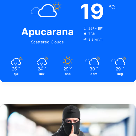
19
℃
Apucarana
26º - 19º
73%
3.3 km/h
Scattered Clouds
26
24
29
30
29
℃
℃
℃
℃
℃
qui
sex
sáb
dom
seg