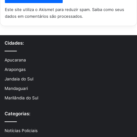
Este site utiliza o Akismet para reduzir spam.
Saiba como seus
dados em comentários são processados
.
Cidades:
Apucarana
Arapongas
Jandaia do Sul
Mandaguari
Marilândia do Sul
Categorias:
Notícias Policiais