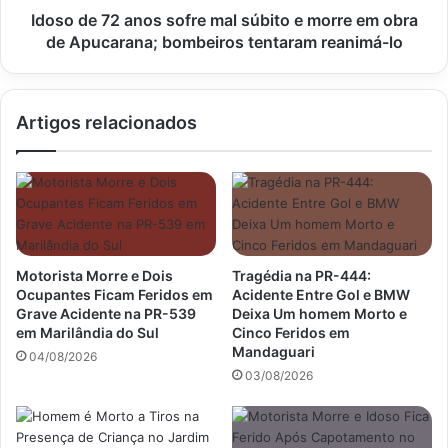
em
Idoso de 72 anos sofre mal súbito e morre em obra
obra
de Apucarana; bombeiros tentaram reanimá-lo
de
Apucarana;
bombeiros
Artigos relacionados
tentaram
reanimá-
lo
Motorista Morre e Dois
Tragédia na PR-444:
Ocupantes Ficam Feridos em
Acidente Entre Gol e BMW
Grave Acidente na PR-539
Deixa Um homem Morto e
em Marilândia do Sul
Cinco Feridos em
Mandaguari
04/08/2026
03/08/2026