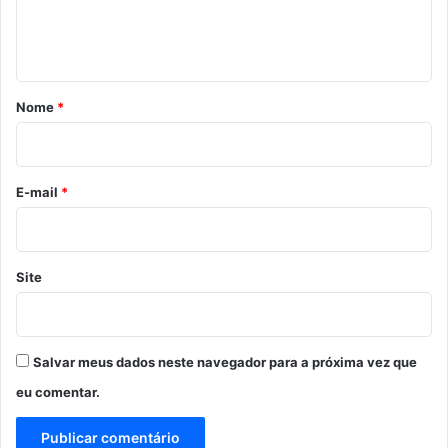
n
t
á
r
Nome
*
i
o
*
E-mail
*
Site
Salvar meus dados neste navegador para a próxima vez que
eu comentar.