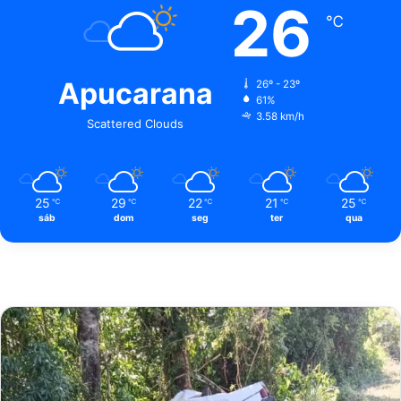
26
℃
Apucarana
26º - 23º
61%
3.58 km/h
Scattered Clouds
25
29
22
21
25
℃
℃
℃
℃
℃
sáb
dom
seg
ter
qua