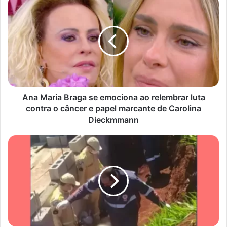
Maria
Braga
se
emociona
ao
relembrar
luta
contra
o
Ana Maria Braga se emociona ao relembrar luta
câncer
contra o câncer e papel marcante de Carolina
e
Dieckmmann
papel
marcante
Idoso
de
de
Carolina
72
Dieckmmann
anos
sofre
mal
súbito
e
morre