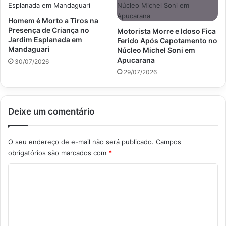
Homem é Morto a Tiros na
Presença de Criança no
Motorista Morre e Idoso Fica
Jardim Esplanada em
Ferido Após Capotamento no
Mandaguari
Núcleo Michel Soni em
Apucarana
30/07/2026
29/07/2026
Deixe um comentário
O seu endereço de e-mail não será publicado.
Campos
obrigatórios são marcados com
*
C
o
m
e