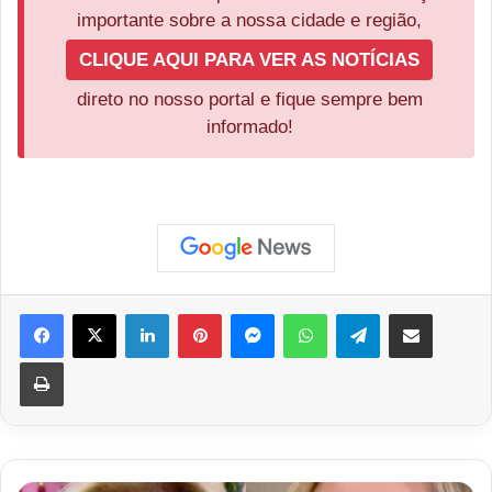
importante sobre a nossa cidade e região,
CLIQUE AQUI PARA VER AS NOTÍCIAS
direto no nosso portal e fique sempre bem
informado!
Facebook
X
Linkedin
Pinterest
Messenger
WhatsApp
Telegram
Compartilhar via e-mail
Imprimir
Ana