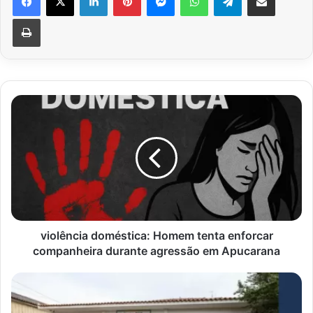
Imprimir
violência
doméstica:
Homem
tenta
enforcar
companheira
durante
agressão
em
Apucarana
violência doméstica: Homem tenta enforcar
companheira durante agressão em Apucarana
Centro
POP
Apucarana