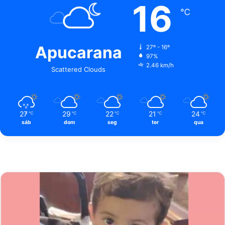
16
℃
Apucarana
27º - 16º
97%
2.46 km/h
Scattered Clouds
27
29
22
21
24
℃
℃
℃
℃
℃
sáb
dom
seg
ter
qua