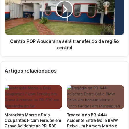
será
transferido
da
região
central
Centro POP Apucarana será transferido da região
central
Artigos relacionados
Motorista Morre e Dois
Tragédia na PR-444:
Ocupantes Ficam Feridos em
Acidente Entre Gol e BMW
Grave Acidente na PR-539
Deixa Um homem Morto e