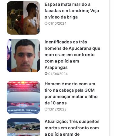
Esposa mata marido a
facadas em Londrina; Veja
o vídeo da briga
01/10/2024
Identificados os três
homens de Apucarana que
morreram em confronto
com a polícia em
Arapongas
04/04/2024
Homem é morto com um
tiro na cabeça pela GCM
por ameaçar matar o filho
de 10 anos
13/12/2023
Atualizção: Três suspeitos
mortos em confronto com
a polícia eram de