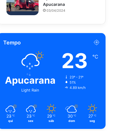
Apucarana
03/04/2024
Tempo
23
℃
Apucarana
23º - 21º
51%
4.89 km/h
Light Rain
23
23
29
30
27
℃
℃
℃
℃
℃
qui
sex
sáb
dom
seg