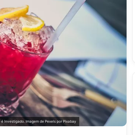
o é Investigado. Imagem de
Pexels
por
Pixabay