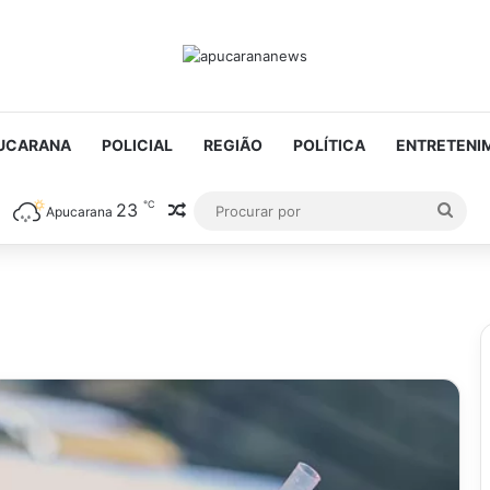
UCARANA
POLICIAL
REGIÃO
POLÍTICA
ENTRETENI
℃
23
Artigo aleatório
Proc
Apucarana
por