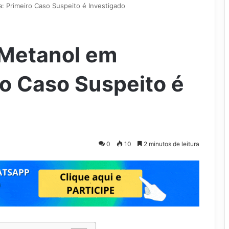
a: Primeiro Caso Suspeito é Investigado
 Metanol em
ro Caso Suspeito é
0
10
2 minutos de leitura