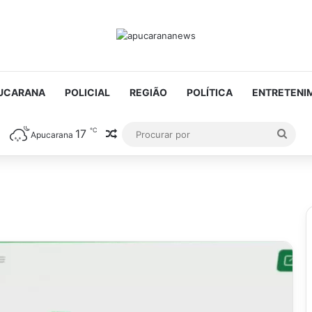
UCARANA
POLICIAL
REGIÃO
POLÍTICA
ENTRETENI
℃
17
Artigo aleatório
Proc
Apucarana
por