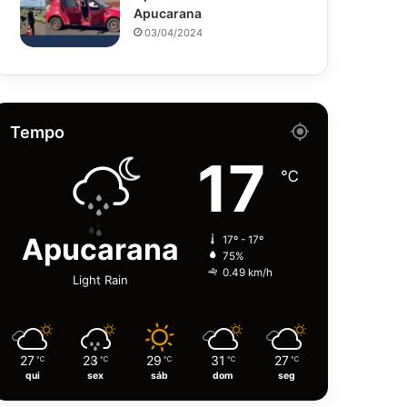
Apucarana
03/04/2024
Tempo
17
℃
Apucarana
17º - 17º
75%
0.49 km/h
Light Rain
27
23
29
31
27
℃
℃
℃
℃
℃
qui
sex
sáb
dom
seg