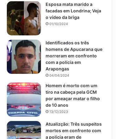
Esposa mata marido a
facadas em Londrina; Veja
o vídeo da briga
01/10/2024
Identificados os três
homens de Apucarana que
morreram em confronto
com a polícia em
Arapongas
04/04/2024
Homem é morto com um
tiro na cabeça pela GCM
por ameaçar matar o filho
de 10 anos
13/12/2023
Atualizção: Três suspeitos
mortos em confronto com
a polícia eram de