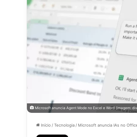
Microsoft anuncia Agent Mode no Excel e Word (imagem: div
Início
/
Tecnologia
/
Microsoft anuncia IAs no Offi