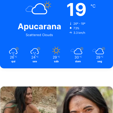
19
℃
Apucarana
26º - 19º
73%
3.3 km/h
Scattered Clouds
26
24
29
30
29
℃
℃
℃
℃
℃
qui
sex
sáb
dom
seg