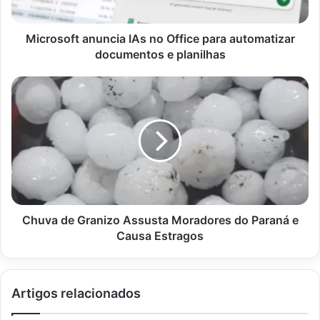
documentos
e
planilhas
Microsoft anuncia IAs no Office para automatizar
documentos e planilhas
Chuva
de
Granizo
Assusta
Moradores
do
Paraná
e
Causa
Estragos
Chuva de Granizo Assusta Moradores do Paraná e
Causa Estragos
Artigos relacionados