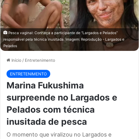
Pesca vaginal: Conheça a participante de “Largados e Pelados”
responsável pela técnica inusitada. Imagem: Reprodução - Largados e
Pelados
Início
/
Entretenimento
ENTRETENIMENTO
Marina Fukushima
surpreende no Largados e
Pelados com técnica
inusitada de pesca
O momento que viralizou no Largados e