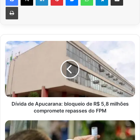
Imprimir
Dívida
de
Apucarana:
bloqueio
de
R$
5,8
milhões
compromete
repasses
Dívida de Apucarana: bloqueio de R$ 5,8 milhões
do
compromete repasses do FPM
FPM
Dez
estados
registram