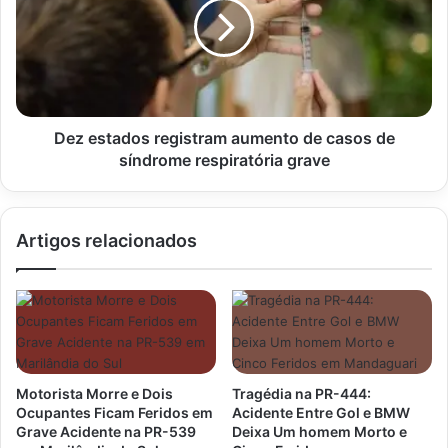
aumento
de
casos
de
síndrome
respiratória
grave
Dez estados registram aumento de casos de
síndrome respiratória grave
Artigos relacionados
Motorista Morre e Dois
Tragédia na PR-444:
Ocupantes Ficam Feridos em
Acidente Entre Gol e BMW
Grave Acidente na PR-539
Deixa Um homem Morto e