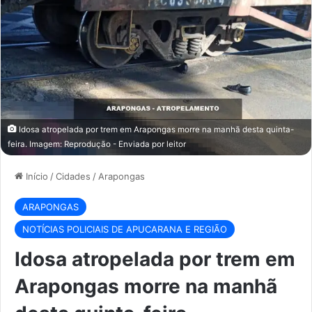
Idosa atropelada por trem em Arapongas morre na manhã desta quinta-
feira. Imagem: Reprodução - Enviada por leitor
Início
/
Cidades
/
Arapongas
ARAPONGAS
NOTÍCIAS POLICIAIS DE APUCARANA E REGIÃO
Idosa atropelada por trem em
Arapongas morre na manhã