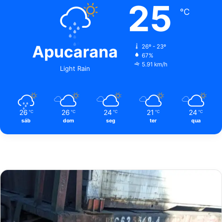
25
℃
Apucarana
26º - 23º
67%
5.91 km/h
Light Rain
26
26
24
21
24
℃
℃
℃
℃
℃
sáb
dom
seg
ter
qua