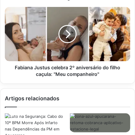
compulsoriamente
usuários
Fabiana
de
Justus
drogas
celebra
2º
aniversário
do
filho
caçula:
"Meu
companheiro"
Fabiana Justus celebra 2º aniversário do filho
caçula: "Meu companheiro"
Artigos relacionados