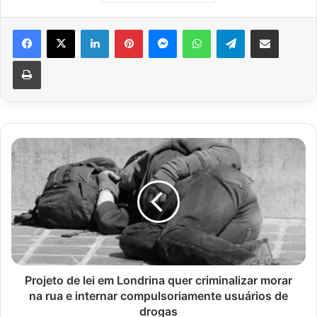
Facebook
X
Linkedin
Pinterest
Messenger
WhatsApp
Telegram
Compartilhar via e-mail
Imprimir
Projeto
de
lei
em
Londrina
quer
criminalizar
morar
na
rua
Projeto de lei em Londrina quer criminalizar morar
e
na rua e internar compulsoriamente usuários de
internar
drogas