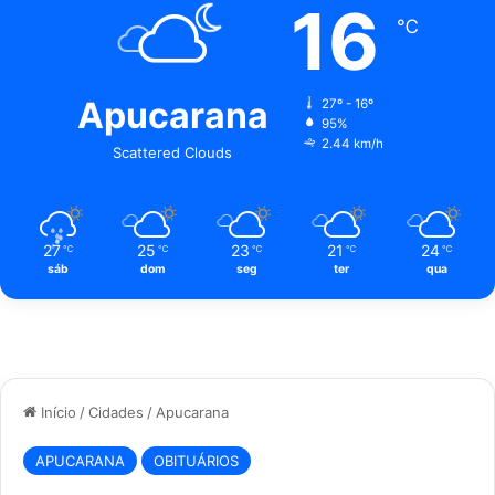
16
℃
Apucarana
27º - 16º
95%
2.44 km/h
Scattered Clouds
27
25
23
21
24
℃
℃
℃
℃
℃
sáb
dom
seg
ter
qua
Início
/
Cidades
/
Apucarana
APUCARANA
OBITUÁRIOS