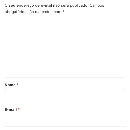
O seu endereço de e-mail não será publicado.
Campos
obrigatórios são marcados com
*
C
o
m
e
n
t
á
r
Nome
*
i
o
*
E-mail
*