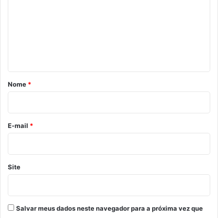
m
e
n
t
á
r
Nome
*
i
o
*
E-mail
*
Site
Salvar meus dados neste navegador para a próxima vez que