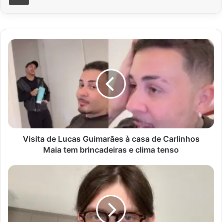
Visita
de
Lucas
Guimarães
à
casa
de
Carlinhos
Maia
tem
Visita de Lucas Guimarães à casa de Carlinhos
brincadeiras
Maia tem brincadeiras e clima tenso
e
clima
Adultização
tenso
de
crianças
nas
redes
sociais