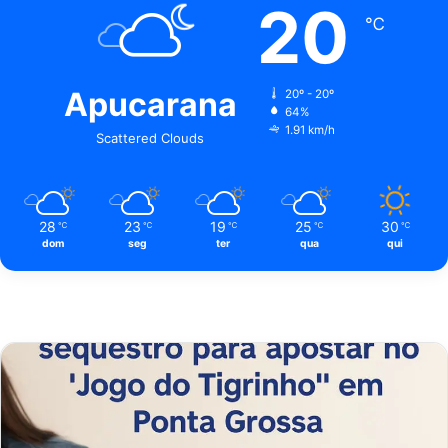
20
℃
Apucarana
20º - 20º
64%
1.91 km/h
Scattered Clouds
28
23
19
25
30
℃
℃
℃
℃
℃
dom
seg
ter
qua
qui