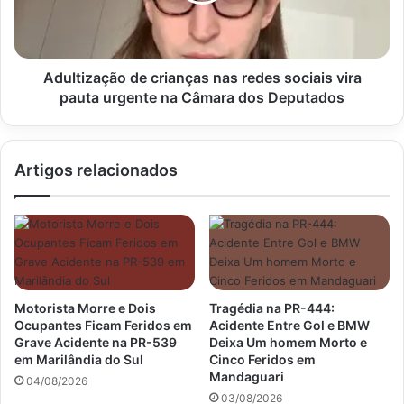
vira
pauta
urgente
na
Adultização de crianças nas redes sociais vira
Câmara
pauta urgente na Câmara dos Deputados
dos
Deputados
Artigos relacionados
Motorista Morre e Dois
Tragédia na PR-444:
Ocupantes Ficam Feridos em
Acidente Entre Gol e BMW
Grave Acidente na PR-539
Deixa Um homem Morto e
em Marilândia do Sul
Cinco Feridos em
Mandaguari
04/08/2026
03/08/2026