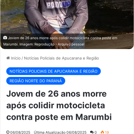
Jovem de 26 anos morre após colidir motocicleta contra poste em
Marumbi. Imagem: Reproduçãp - Arquivo pessoal
Início
/
Notícias Policiais de Apucarana e Região
NOTÍCIAS POLICIAIS DE APUCARANA E REGIÃO
REGIÃO NORTE DO PARANÁ
Jovem de 26 anos morre
após colidir motocicleta
contra poste em Marumbi
06/08/2025
Última Atualização 06/08/2025
0
19