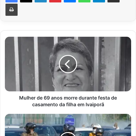
Imprimir
Mulher
de
69
anos
morre
durante
festa
de
casamento
da
Mulher de 69 anos morre durante festa de
filha
casamento da filha em Ivaiporã
em
Ivaiporã
Acidentes
com
motociclistas
sobrecarregam