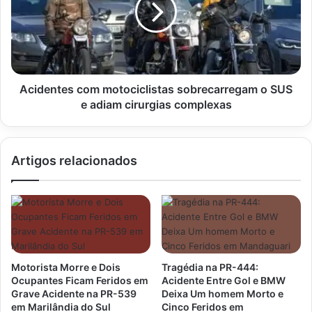
o
SUS
e
adiam
cirurgias
complexas
Acidentes com motociclistas sobrecarregam o SUS
e adiam cirurgias complexas
Artigos relacionados
Motorista Morre e Dois
Tragédia na PR-444:
Ocupantes Ficam Feridos em
Acidente Entre Gol e BMW
Grave Acidente na PR-539
Deixa Um homem Morto e
em Marilândia do Sul
Cinco Feridos em