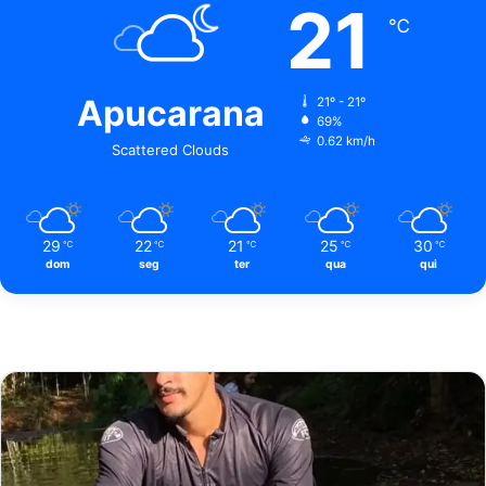
21
℃
Apucarana
21º - 21º
69%
0.62 km/h
Scattered Clouds
29
22
21
25
30
℃
℃
℃
℃
℃
dom
seg
ter
qua
qui