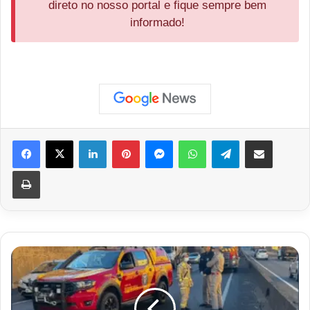
direto no nosso portal e fique sempre bem
informado!
Facebook
X
Linkedin
Pinterest
Messenger
WhatsApp
Telegram
Compartilhar via e-mail
Imprimir
Duas
pessoas
morrem
em