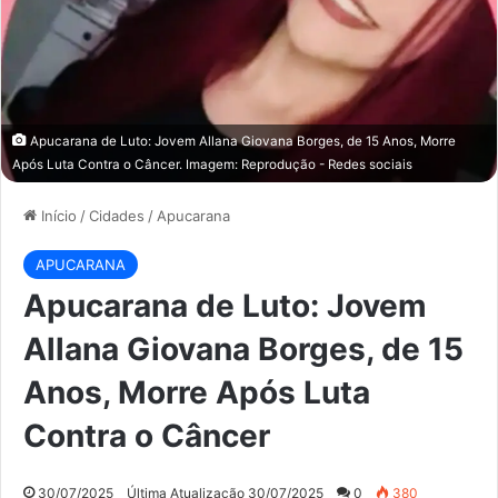
Apucarana de Luto: Jovem Allana Giovana Borges, de 15 Anos, Morre
Após Luta Contra o Câncer. Imagem: Reprodução - Redes sociais
Início
/
Cidades
/
Apucarana
APUCARANA
Apucarana de Luto: Jovem
Allana Giovana Borges, de 15
Anos, Morre Após Luta
Contra o Câncer
30/07/2025
Última Atualização 30/07/2025
0
380