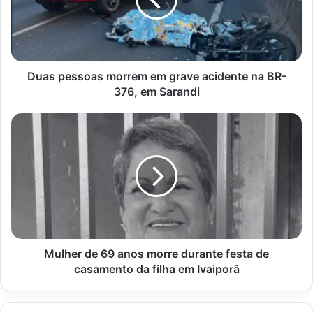
grave
acidente
na
BR-
376,
em
Duas pessoas morrem em grave acidente na BR-
Sarandi
376, em Sarandi
Mulher
de
69
anos
morre
durante
festa
de
casamento
da
Mulher de 69 anos morre durante festa de
filha
casamento da filha em Ivaiporã
em
Ivaiporã