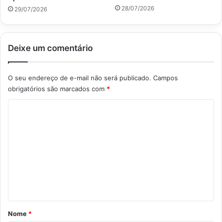
28/07/2026
29/07/2026
Deixe um comentário
O seu endereço de e-mail não será publicado.
Campos
obrigatórios são marcados com
*
C
o
m
e
n
t
á
r
Nome
*