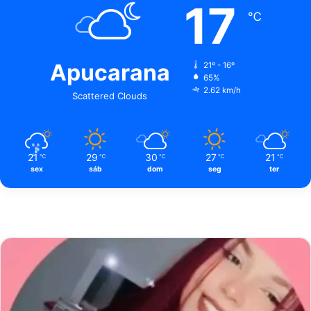
17
℃
Apucarana
21º - 16º
65%
2.62 km/h
Scattered Clouds
21
29
30
27
21
℃
℃
℃
℃
℃
sex
sáb
dom
seg
ter