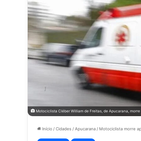
Motociclista Cléber William de Freitas, de Apucarana, morr
Início
/
Cidades
/
Apucarana
/
Motociclista morre a