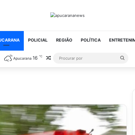
UCARANA
POLICIAL
REGIÃO
POLÍTICA
ENTRETENI
℃
16
Artigo aleatório
Proc
Apucarana
por