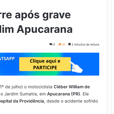
rre após grave
dim Apucarana
0
51
2 minutos de leitura
º de julho) o motociclista
Cléber William de
 do Jardim Sumatra, em
Apucarana (PR)
. Ele
spital da Providência
, desde o acidente sofrido