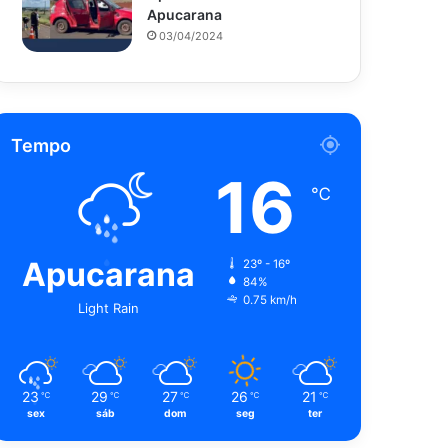
Apucarana
03/04/2024
Tempo
16
℃
Apucarana
23º - 16º
84%
0.75 km/h
Light Rain
23
29
27
26
21
℃
℃
℃
℃
℃
sex
sáb
dom
seg
ter