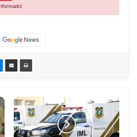
informado!
est
Messenger
Compartilhar via e-mail
Imprimir
Idoso
Morre
Após
Ser
Atropelado
por