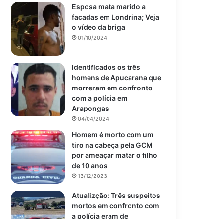
Esposa mata marido a
facadas em Londrina; Veja
o vídeo da briga
01/10/2024
Identificados os três
homens de Apucarana que
morreram em confronto
com a polícia em
Arapongas
04/04/2024
Homem é morto com um
tiro na cabeça pela GCM
por ameaçar matar o filho
de 10 anos
13/12/2023
Atualizção: Três suspeitos
mortos em confronto com
a polícia eram de