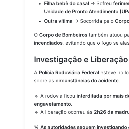
Filha bebê do casal
→ Sofreu
ferime
Unidade de Pronto Atendimento (UP
Outra vítima
→ Socorrida pelo
Corpo
O
Corpo de Bombeiros
também atuou par
incendiados
, evitando que o fogo se ala
Investigação e Liberação
A
Polícia Rodoviária Federal
esteve no lo
sobre as
circunstâncias do acidente
.
🔹 A rodovia ficou
interditada por mais d
engavetamento
.
🔹 A liberação ocorreu às
2h26 da madr
🚨
As autoridades seguem investigando 