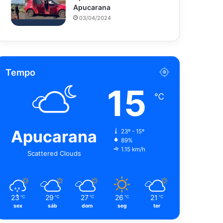
Apucarana
03/04/2024
Tempo
15
℃
Apucarana
23º - 15º
89%
1.15 km/h
Scattered Clouds
23
29
27
26
21
℃
℃
℃
℃
℃
sex
sáb
dom
seg
ter