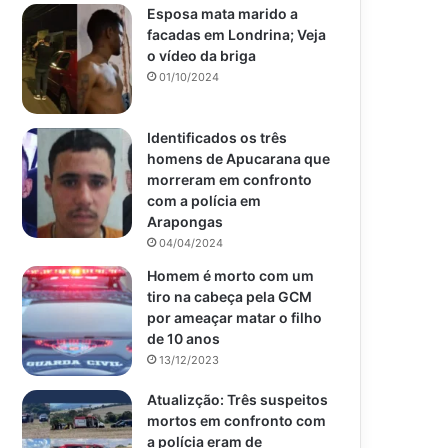
Esposa mata marido a
facadas em Londrina; Veja
o vídeo da briga
01/10/2024
Identificados os três
homens de Apucarana que
morreram em confronto
com a polícia em
Arapongas
04/04/2024
Homem é morto com um
tiro na cabeça pela GCM
por ameaçar matar o filho
de 10 anos
13/12/2023
Atualizção: Três suspeitos
mortos em confronto com
a polícia eram de