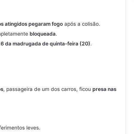
os atingidos pegaram fogo
após a colisão.
mpletamente
bloqueada
.
26 da madrugada de quinta-feira (20)
.
os
, passageira de um dos carros, ficou
presa nas
erimentos leves.