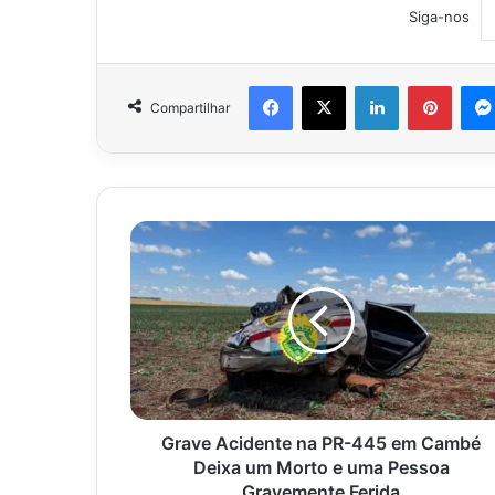
Siga-nos
Facebook
X
Linkedin
Pinter
Compartilhar
Grave
Acidente
na
PR-
445
em
Cambé
Deixa
um
Morto
Grave Acidente na PR-445 em Cambé
e
Deixa um Morto e uma Pessoa
uma
Gravemente Ferida