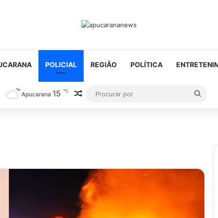
UCARANA
POLICIAL
REGIÃO
POLÍTICA
ENTRETENI
℃
15
Artigo aleatório
Proc
Apucarana
por