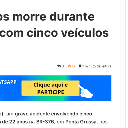
os morre durante
com cinco veículos
0
17
1 minuto de leitura
o)
, um
grave acidente envolvendo cinco
 de 22 anos
na
BR-376
, em
Ponta Grossa
, nos