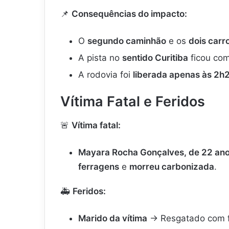
📌
Consequências do impacto:
O
segundo caminhão
e os
dois carr
A pista no
sentido Curitiba
ficou co
A rodovia foi
liberada apenas às 2h
Vítima Fatal e Feridos
🚨
Vítima fatal:
Mayara Rocha Gonçalves, de 22 an
ferragens
e
morreu carbonizada
.
🚑
Feridos:
Marido da vítima
→ Resgatado com f