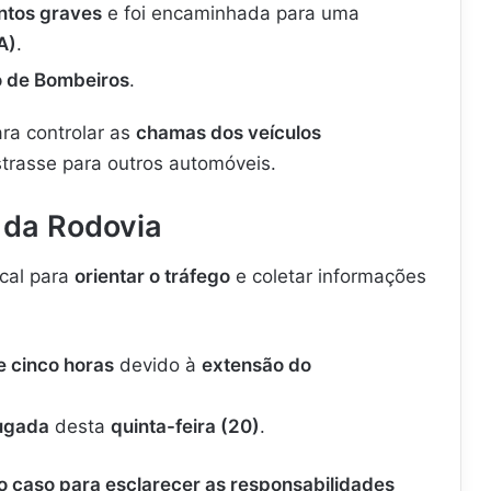
ntos graves
e foi encaminhada para uma
A)
.
 de Bombeiros
.
a controlar as
chamas dos veículos
strasse para outros automóveis.
 da Rodovia
cal para
orientar o tráfego
e coletar informações
e cinco horas
devido à
extensão do
ugada
desta
quinta-feira (20)
.
o caso para esclarecer as responsabilidades