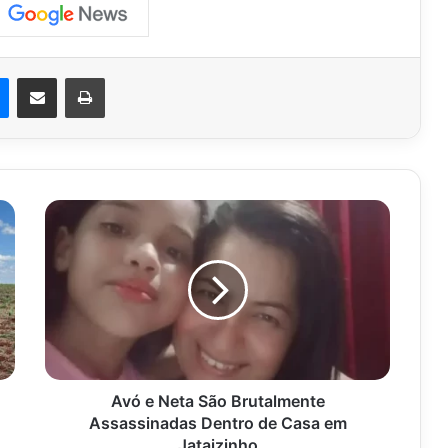
est
Messenger
Compartilhar via e-mail
Imprimir
Avó
e
Neta
São
Brutalmente
Assassinadas
Dentro
de
Casa
em
Avó e Neta São Brutalmente
Jataizinho
Assassinadas Dentro de Casa em
Jataizinho