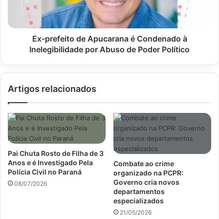
m
f
s
e
u
i
s
t
Ex-prefeito de Apucarana é Condenado à
p
o
Inelegibilidade por Abuso de Poder Político
e
d
i
e
t
A
Artigos relacionados
a
p
d
u
e
c
D
a
e
r
n
a
g
n
Pai Chuta Rosto de Filha de 3
u
a
Anos e é Investigado Pela
Combate ao crime
e
é
Polícia Civil no Paraná
organizado na PCPR:
e
C
Governo cria novos
08/07/2026
m
departamentos
o
especializados
C
n
a
d
21/05/2026