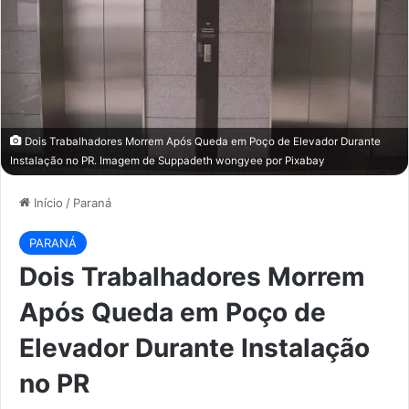
Dois Trabalhadores Morrem Após Queda em Poço de Elevador Durante
Instalação no PR. Imagem de
Suppadeth wongyee
por
Pixabay
Início
/
Paraná
PARANÁ
Dois Trabalhadores Morrem
Após Queda em Poço de
Elevador Durante Instalação
no PR