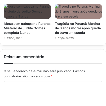
m
e
b
n
é
a
d
o
Idosa sem cabeça no Paraná:
Tragédia no Paraná: Menina
à
Mistério de Judite Gomes
de 3 anos morre após queda
I
completa 3 anos
de trave em escola
n
19/05/2026
17/04/2026
e
l
e
g
Deixe um comentário
i
b
O seu endereço de e-mail não será publicado.
Campos
i
l
obrigatórios são marcados com
*
i
C
d
a
o
d
m
e