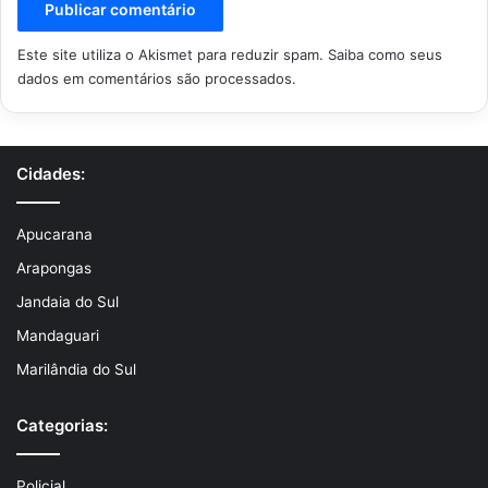
o
Este site utiliza o Akismet para reduzir spam.
Saiba como seus
dados em comentários são processados
.
Cidades:
Apucarana
Arapongas
Jandaia do Sul
Mandaguari
Marilândia do Sul
Categorias:
Policial