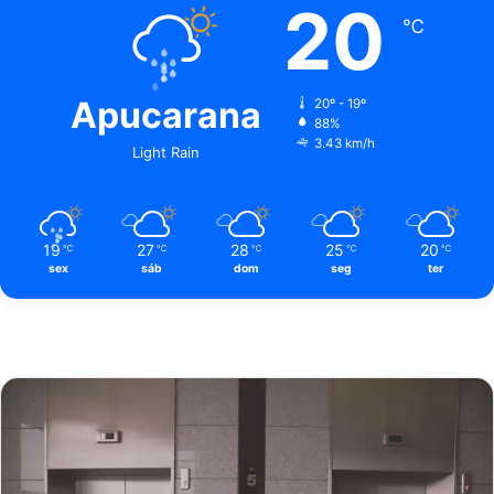
20
℃
Apucarana
20º - 19º
88%
3.43 km/h
Light Rain
19
27
28
25
20
℃
℃
℃
℃
℃
sex
sáb
dom
seg
ter