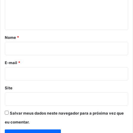
p
e
o
n
r
t
A
b
á
u
r
s
Nome
*
o
i
d
o
e
P
*
E-mail
*
o
d
e
r
Site
P
o
l
í
Salvar meus dados neste navegador para a próxima vez que
t
eu comentar.
i
c