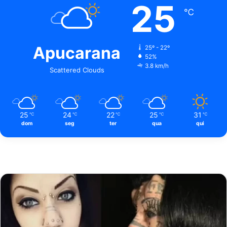
25
℃
Apucarana
25º - 22º
52%
3.8 km/h
Scattered Clouds
25
24
22
25
31
℃
℃
℃
℃
℃
dom
seg
ter
qua
qui