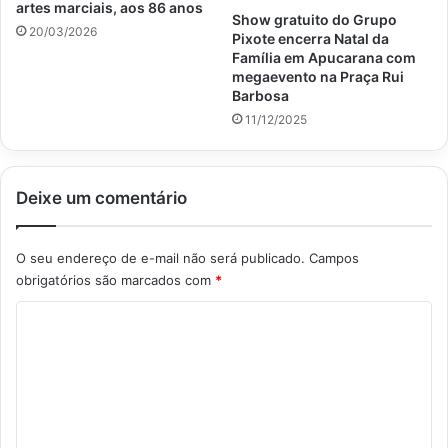
artes marciais, aos 86 anos
Show gratuito do Grupo
20/03/2026
Pixote encerra Natal da
Família em Apucarana com
megaevento na Praça Rui
Barbosa
11/12/2025
Deixe um comentário
O seu endereço de e-mail não será publicado.
Campos
obrigatórios são marcados com
*
C
o
m
e
n