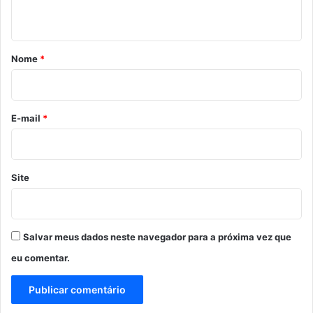
t
á
r
Nome
*
i
o
*
E-mail
*
Site
Salvar meus dados neste navegador para a próxima vez que
eu comentar.