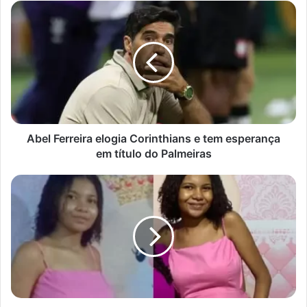
Abel
Ferreira
elogia
Corinthians
e
tem
esperança
em
título
do
Abel Ferreira elogia Corinthians e tem esperança
Palmeiras
em título do Palmeiras
Adolescente
tem
bebê
arrancado
da
barriga
antes
de
ser