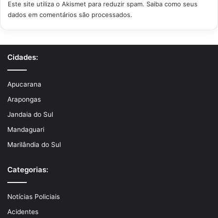
Este site utiliza o Akismet para reduzir spam.
Saiba como seus
dados em comentários são processados
.
Cidades:
Apucarana
Arapongas
Jandaia do Sul
Mandaguari
Marilândia do Sul
Categorias:
Notícias Policiais
Acidentes