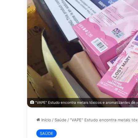
"VAPE" Estudo encontra metais tóxicos e aromatizantes de v
Início
/
Saúde
/
“VAPE” Estudo encontra metais tóxi
SAÚDE