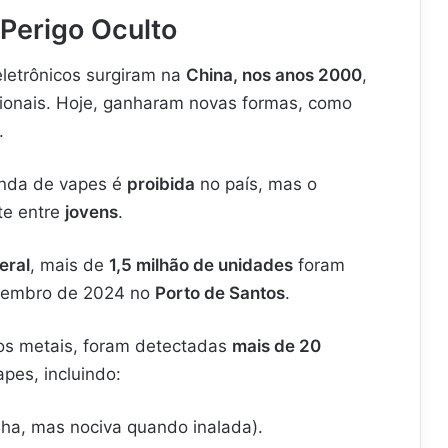
 Perigo Oculto
eletrônicos surgiram na
China, nos anos 2000
,
cionais. Hoje, ganharam novas formas, como
.
enda de vapes é
proibida
no país, mas o
te entre
jovens
.
eral
, mais de
1,5 milhão de unidades
foram
ezembro de 2024 no
Porto de Santos
.
s metais, foram detectadas
mais de 20
pes, incluindo:
ha, mas nociva quando inalada).