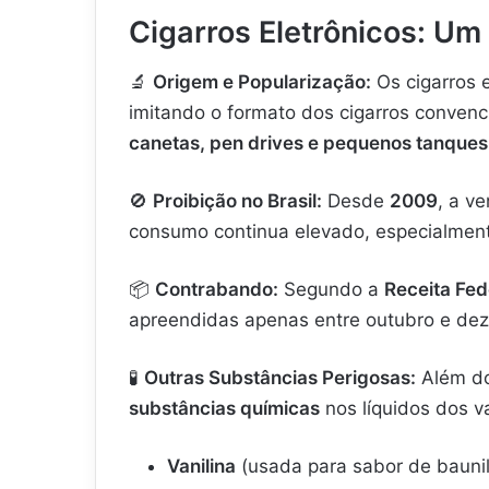
Cigarros Eletrônicos: Um
🔬
Origem e Popularização:
Os cigarros 
imitando o formato dos cigarros conven
canetas, pen drives e pequenos tanques
🚫
Proibição no Brasil:
Desde
2009
, a v
consumo continua elevado, especialmen
📦
Contrabando:
Segundo a
Receita Fed
apreendidas apenas entre outubro e d
🧪
Outras Substâncias Perigosas:
Além do
substâncias químicas
nos líquidos dos va
Vanilina
(usada para sabor de baunil