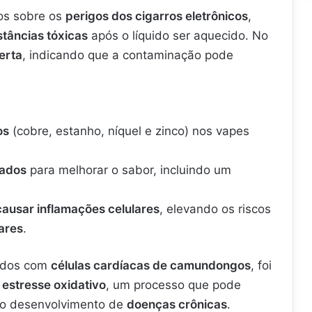
nos sobre os
perigos dos cigarros eletrônicos
,
stâncias tóxicas
após o líquido ser aquecido. No
lerta
, indicando que a contaminação pode
os
(cobre, estanho, níquel e zinco) nos vapes
nados
para melhorar o sabor, incluindo um
ausar inflamações celulares
, elevando os riscos
ares
.
zados com
células cardíacas de camundongos
, foi
e estresse oxidativo
, um processo que pode
a o desenvolvimento de
doenças crônicas
.