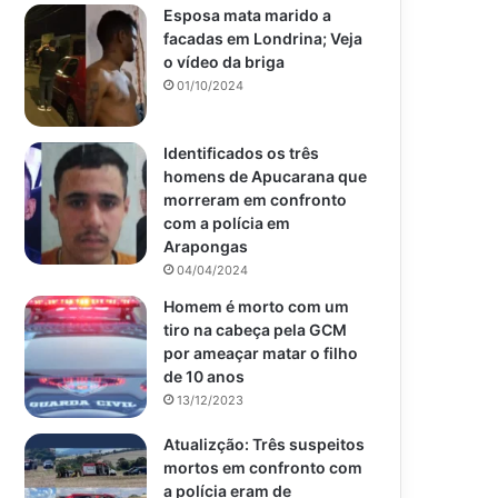
Esposa mata marido a
facadas em Londrina; Veja
o vídeo da briga
01/10/2024
Identificados os três
homens de Apucarana que
morreram em confronto
com a polícia em
Arapongas
04/04/2024
Homem é morto com um
tiro na cabeça pela GCM
por ameaçar matar o filho
de 10 anos
13/12/2023
Atualizção: Três suspeitos
mortos em confronto com
a polícia eram de