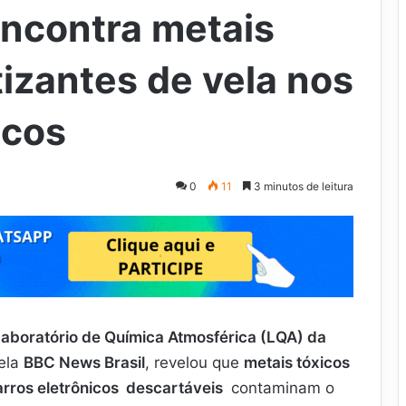
ncontra metais
izantes de vela nos
icos
0
11
3 minutos de leitura
aboratório de Química Atmosférica (LQA) da
pela
BBC News Brasil
, revelou que
metais tóxicos
arros eletrônicos descartáveis
contaminam o