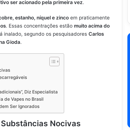
tivo ser acionado pela primeira vez
.
cobre, estanho, níquel e zinco
em praticamente
dos
. Essas concentrações estão
muito acima do
rá inalado, segundo os pesquisadores
Carlos
na Gioda
.
civas
ecarregáveis
dicionais”, Diz Especialista
a de Vapes no Brasil
odem Ser Ignorados
e Substâncias Nocivas