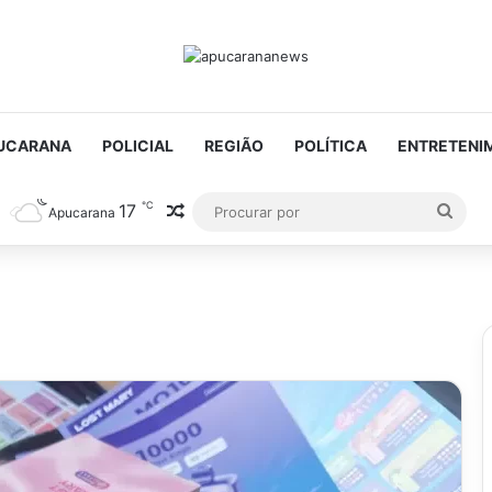
UCARANA
POLICIAL
REGIÃO
POLÍTICA
ENTRETENI
℃
17
Artigo aleatório
Proc
Apucarana
por