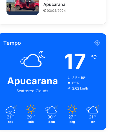
Apucarana
03/04/2024
Tempo
17
℃
Apucarana
21º - 16º
65%
2.62 km/h
Scattered Clouds
21
29
30
27
21
℃
℃
℃
℃
℃
sex
sáb
dom
seg
ter