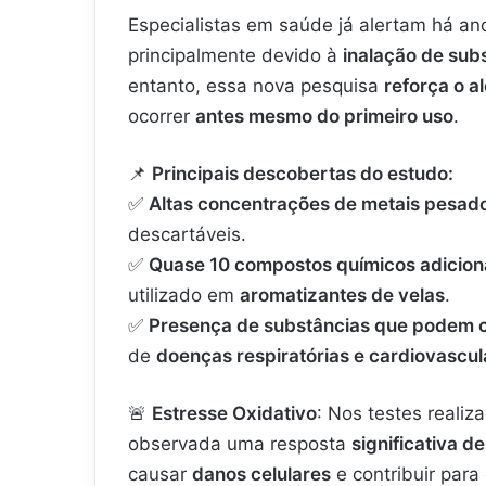
Especialistas em saúde já alertam há a
principalmente devido à
inalação de sub
entanto, essa nova pesquisa
reforça o a
ocorrer
antes mesmo do primeiro uso
.
📌
Principais descobertas do estudo:
✅
Altas concentrações de metais pesad
descartáveis.
✅
Quase 10 compostos químicos adicio
utilizado em
aromatizantes de velas
.
✅
Presença de substâncias que podem c
de
doenças respiratórias e cardiovascul
🚨
Estresse Oxidativo
: Nos testes reali
observada uma resposta
significativa d
causar
danos celulares
e contribuir par