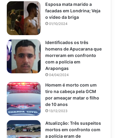
Esposa mata marido a
facadas em Londrina; Veja
o vídeo da briga
01/10/2024
Identificados os três
homens de Apucarana que
morreram em confronto
com a polícia em
Arapongas
04/04/2024
Homem é morto com um
tiro na cabeça pela GCM
por ameaçar matar o filho
de 10 anos
13/12/2023
Atualizção: Três suspeitos
mortos em confronto com
a polícia eram de