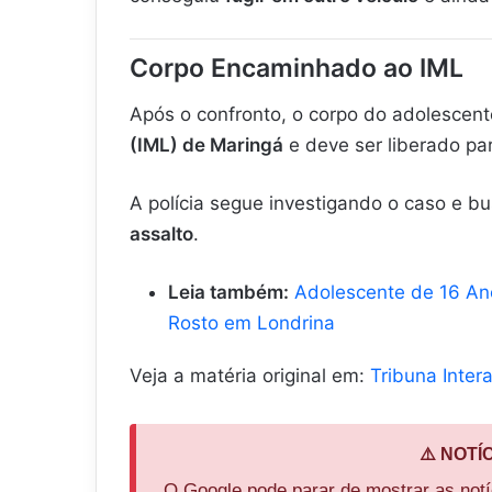
Corpo Encaminhado ao IML
Após o confronto, o corpo do adolescen
(IML) de Maringá
e deve ser liberado par
A polícia segue investigando o caso e bu
assalto
.
Leia também:
Adolescente de 16 An
Rosto em Londrina
Veja a matéria original em:
Tribuna Intera
⚠️ NOTÍ
O Google pode parar de mostrar as not