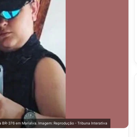
a BR-376 em Marialva. Imagem: Reprodução - Tribuna Interativa