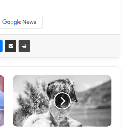
est
Messenger
Compartilhar via e-mail
Imprimir
Alerta
Vermelho:
Onda
de
Calor
Atinge
Mais
de
260