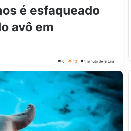
os é esfaqueado
do avô em
0
43
1 minuto de leitura