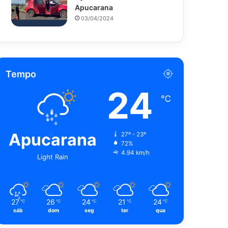
Apucarana
03/04/2024
Tempo
24
℃
Apucarana
27º - 23º
72%
4.94 km/h
Light Rain
27
26
24
21
24
℃
℃
℃
℃
℃
sáb
dom
seg
ter
qua