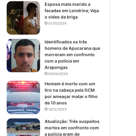
Esposa mata marido a
facadas em Londrina; Veja
o vídeo da briga
01/10/2024
Identificados os três
homens de Apucarana que
morreram em confronto
com a polícia em
Arapongas
04/04/2024
Homem é morto com um
tiro na cabeça pela GCM
por ameaçar matar o filho
de 10 anos
13/12/2023
Atualizção: Três suspeitos
mortos em confronto com
a polícia eram de