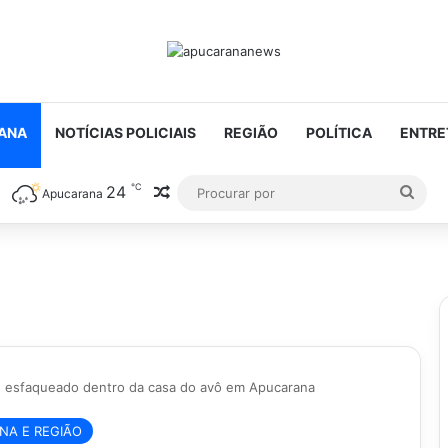
ANA
NOTÍCIAS POLICIAIS
REGIÃO
POLÍTICA
ENTRE
℃
24
Artigo aleatório
Proc
Apucarana
por
esfaqueado dentro da casa do avô em Apucarana
ANA E REGIÃO