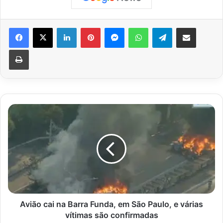
Facebook
X
Linkedin
Pinterest
Messenger
WhatsApp
Telegram
Compartilhar via e-mail
Imprimir
Avião
cai
na
Barra
Funda,
em
São
Paulo,
e
várias
Avião cai na Barra Funda, em São Paulo, e várias
vítimas
vítimas são confirmadas