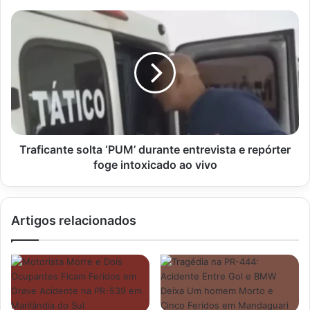
são
confirmadas
Traficante
solta
‘PUM’
durante
entrevista
e
repórter
foge
intoxicado
ao
Traficante solta ‘PUM’ durante entrevista e repórter
vivo
foge intoxicado ao vivo
Artigos relacionados