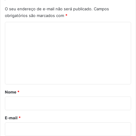
O seu endereço de e-mail não será publicado.
Campos
obrigatórios são marcados com
*
C
o
m
e
n
t
á
r
Nome
*
i
o
*
E-mail
*