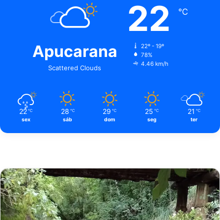
22
℃
Apucarana
22º - 19º
78%
4.46 km/h
Scattered Clouds
22
28
29
25
21
℃
℃
℃
℃
℃
sex
sáb
dom
seg
ter