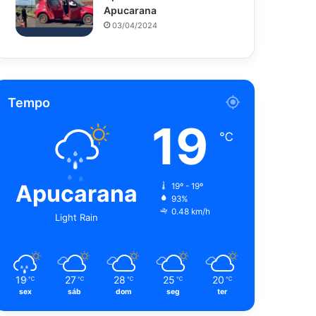
Apucarana
03/04/2024
Tempo
19
℃
Apucarana
19º - 19º
93%
0.48 km/h
Light Rain
19
27
28
25
20
℃
℃
℃
℃
℃
sex
sáb
dom
seg
ter