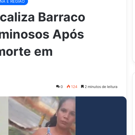
ANA E REGIÃO
ocaliza Barraco
riminosos Após
morte em
0
124
2 minutos de leitura