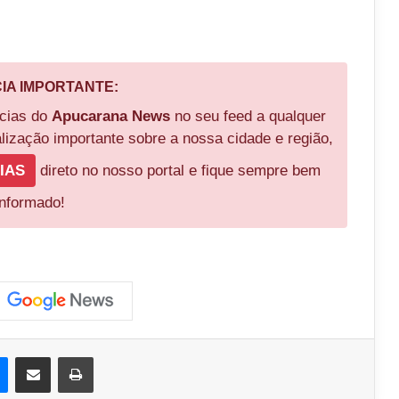
CIA IMPORTANTE:
ícias do
Apucarana News
no seu feed a qualquer
ização importante sobre a nossa cidade e região,
IAS
direto no nosso portal e fique sempre bem
informado!
est
Messenger
Compartilhar via e-mail
Imprimir