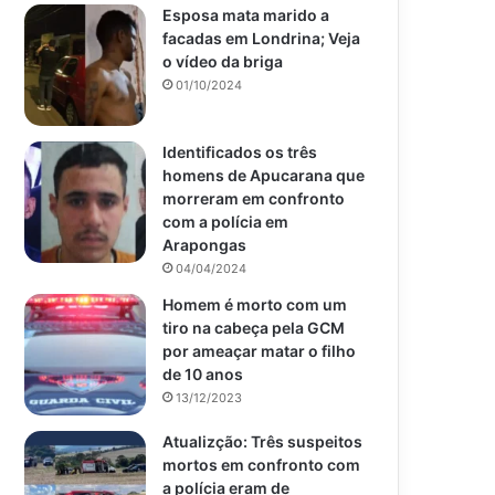
Esposa mata marido a
facadas em Londrina; Veja
o vídeo da briga
01/10/2024
Identificados os três
homens de Apucarana que
morreram em confronto
com a polícia em
Arapongas
04/04/2024
Homem é morto com um
tiro na cabeça pela GCM
por ameaçar matar o filho
de 10 anos
13/12/2023
Atualizção: Três suspeitos
mortos em confronto com
a polícia eram de