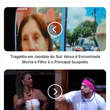
Tragédia
em
Jandaia
do
Sul:
Idosa
é
Encontrada
Morta
e
Tragédia em Jandaia do Sul: Idosa é Encontrada
Filho
Morta e Filho é o Principal Suspeito
é
o
BBB
Principal
25:
Suspeito
Aline
e
Vinícius
armam
barraco
com