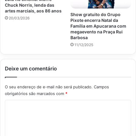
Chuck Norris, lenda das
artes marciais, aos 86 anos
Show gratuito do Grupo
20/03/2026
Pixote encerra Natal da
Família em Apucarana com
megaevento na Praça Rui
Barbosa
11/12/2025
Deixe um comentário
O seu endereço de e-mail não será publicado.
Campos
obrigatórios são marcados com
*
C
o
m
e