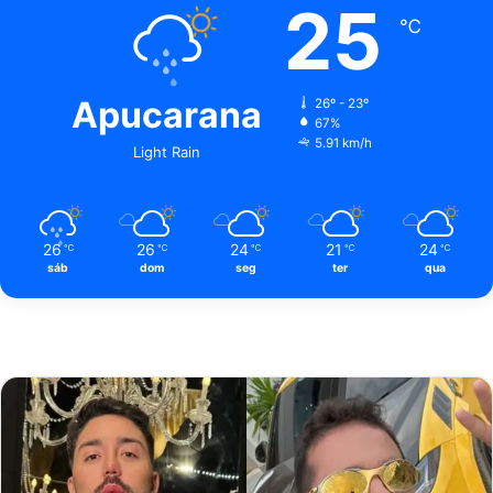
25
℃
Apucarana
26º - 23º
67%
5.91 km/h
Light Rain
26
26
24
21
24
℃
℃
℃
℃
℃
sáb
dom
seg
ter
qua