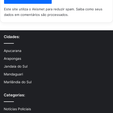
Este site utiliza o Akismet para reduzir spam.
Saiba como seus
dados em comentários são processados
.
Cidades:
Apucarana
Arapongas
Jandaia do Sul
Mandaguari
Marilândia do Sul
Categorias:
Notícias Policiais