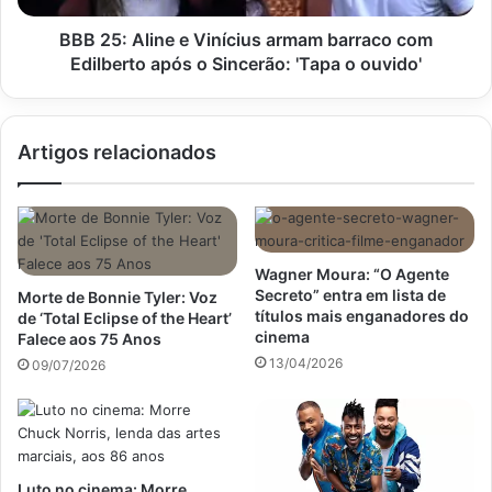
Edilberto
após
BBB 25: Aline e Vinícius armam barraco com
o
Edilberto após o Sincerão: 'Tapa o ouvido'
Sincerão:
'Tapa
o
Artigos relacionados
ouvido'
Wagner Moura: “O Agente
Secreto” entra em lista de
Morte de Bonnie Tyler: Voz
títulos mais enganadores do
de ‘Total Eclipse of the Heart’
cinema
Falece aos 75 Anos
13/04/2026
09/07/2026
Luto no cinema: Morre