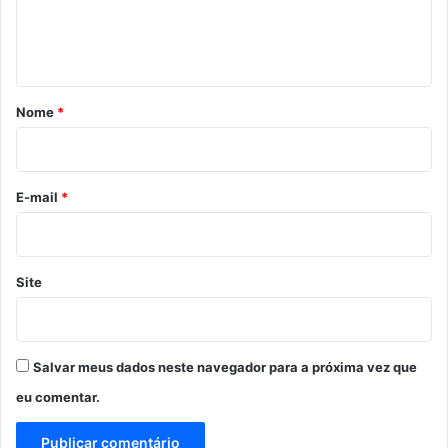
n
t
á
r
Nome
*
i
o
*
E-mail
*
Site
Salvar meus dados neste navegador para a próxima vez que
eu comentar.