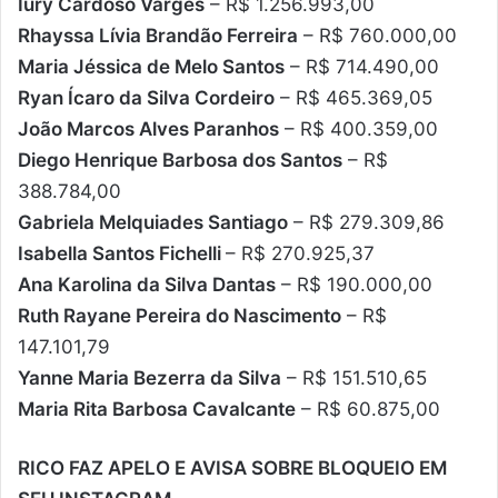
Iury Cardoso Varges
– R$ 1.256.993,00
Rhayssa Lívia Brandão Ferreira
– R$ 760.000,00
Maria Jéssica de Melo Santos
– R$ 714.490,00
Ryan Ícaro da Silva Cordeiro
– R$ 465.369,05
João Marcos Alves Paranhos
– R$ 400.359,00
Diego Henrique Barbosa dos Santos
– R$
388.784,00
Gabriela Melquiades Santiago
– R$ 279.309,86
Isabella Santos Fichelli
– R$ 270.925,37
Ana Karolina da Silva Dantas
– R$ 190.000,00
Ruth Rayane Pereira do Nascimento
– R$
147.101,79
Yanne Maria Bezerra da Silva
– R$ 151.510,65
Maria Rita Barbosa Cavalcante
– R$ 60.875,00
RICO FAZ APELO E AVISA SOBRE BLOQUEIO EM