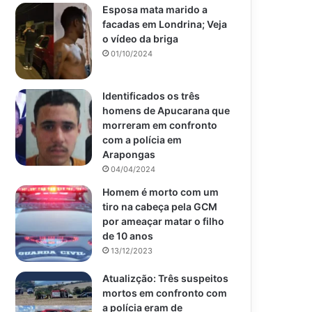
Esposa mata marido a
facadas em Londrina; Veja
o vídeo da briga
01/10/2024
Identificados os três
homens de Apucarana que
morreram em confronto
com a polícia em
Arapongas
04/04/2024
Homem é morto com um
tiro na cabeça pela GCM
por ameaçar matar o filho
de 10 anos
13/12/2023
Atualizção: Três suspeitos
mortos em confronto com
a polícia eram de