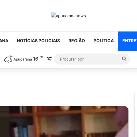
ANA
NOTÍCIAS POLICIAIS
REGIÃO
POLÍTICA
ENTRE
℃
16
Artigo aleatório
Proc
Apucarana
por