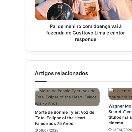
vai
à
fazenda
de
Gusttavo
Pai de menino com doença vai à
Lima
fazenda de Gusttavo Lima e cantor
e
responde
cantor
responde
Artigos relacionados
Wagner Mou
Secreto” en
Morte de Bonnie Tyler: Voz de
títulos mai
‘Total Eclipse of the Heart’
cinema
Falece aos 75 Anos
13/04/2026
09/07/2026