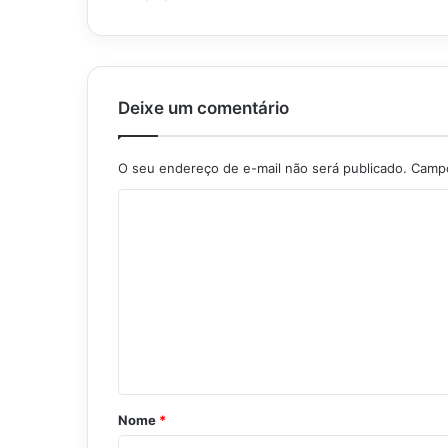
Deixe um comentário
O seu endereço de e-mail não será publicado.
Campo
C
o
m
e
n
t
á
r
Nome
*
i