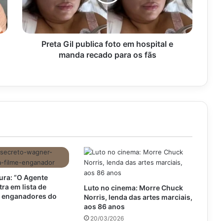
hospital
e
manda
recado
para
Preta Gil publica foto em hospital e
os
manda recado para os fãs
fãs
ra: “O Agente
tra em lista de
Luto no cinema: Morre Chuck
s enganadores do
Norris, lenda das artes marciais,
aos 86 anos
20/03/2026