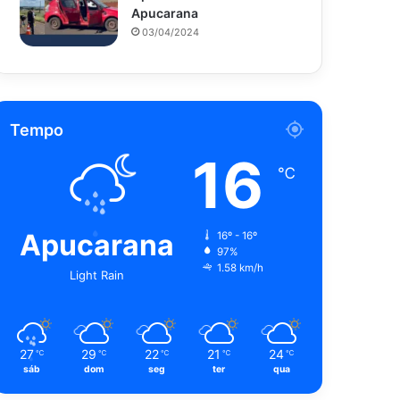
Apucarana
03/04/2024
Tempo
16
℃
Apucarana
16º - 16º
97%
1.58 km/h
Light Rain
27
29
22
21
24
℃
℃
℃
℃
℃
sáb
dom
seg
ter
qua