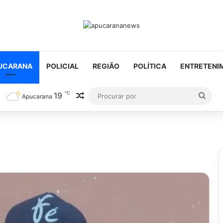
UCARANA
POLICIAL
REGIÃO
POLÍTICA
ENTRETENI
℃
19
Artigo aleatório
Proc
Apucarana
por