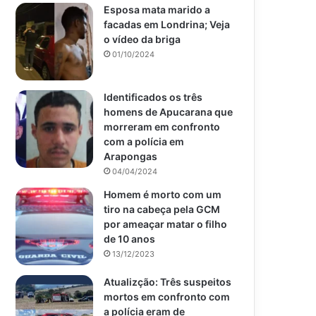
Esposa mata marido a
facadas em Londrina; Veja
o vídeo da briga
01/10/2024
Identificados os três
homens de Apucarana que
morreram em confronto
com a polícia em
Arapongas
04/04/2024
Homem é morto com um
tiro na cabeça pela GCM
por ameaçar matar o filho
de 10 anos
13/12/2023
Atualizção: Três suspeitos
mortos em confronto com
a polícia eram de