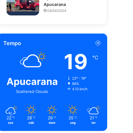
Apucarana
03/04/2024
Tempo
19
℃
Apucarana
22º - 19º
86%
4.13 km/h
Scattered Clouds
22
28
29
25
21
℃
℃
℃
℃
℃
sex
sáb
dom
seg
ter