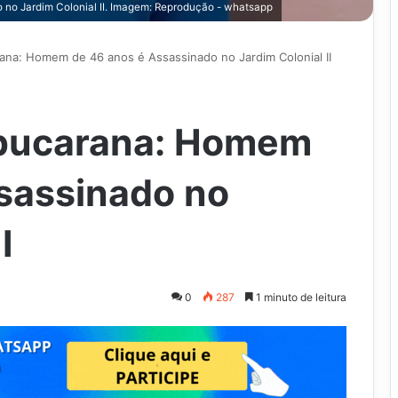
no Jardim Colonial II. Imagem: Reprodução - whatsapp
ana: Homem de 46 anos é Assassinado no Jardim Colonial II
pucarana: Homem
sassinado no
I
0
287
1 minuto de leitura