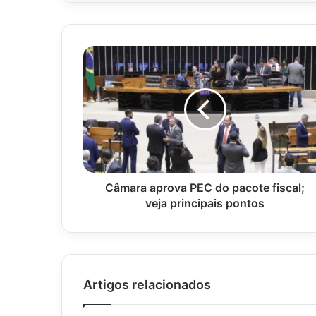
Câmara
aprova
PEC
do
pacote
fiscal;
veja
principais
pontos
Câmara aprova PEC do pacote fiscal;
veja principais pontos
Artigos relacionados