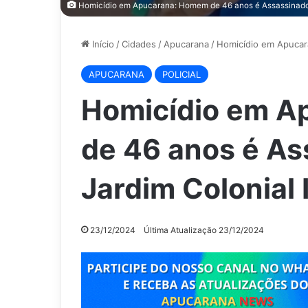
Homicídio em Apucarana: Homem de 46 anos é Assassinado 
Início
/
Cidades
/
Apucarana
/
Homicídio em Apucar
APUCARANA
POLICIAL
Homicídio em A
de 46 anos é As
Jardim Colonial I
23/12/2024
Última Atualização 23/12/2024