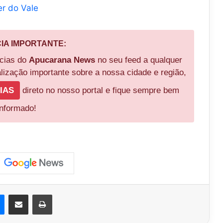
er do Vale
CIA IMPORTANTE:
ícias do
Apucarana News
no seu feed a qualquer
ização importante sobre a nossa cidade e região,
IAS
direto no nosso portal e fique sempre bem
informado!
est
Messenger
Compartilhar via e-mail
Imprimir