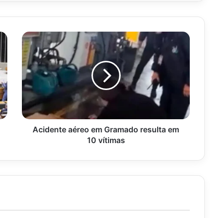
Acidente
aéreo
em
Gramado
resulta
em
10
vítimas
Acidente aéreo em Gramado resulta em
10 vítimas